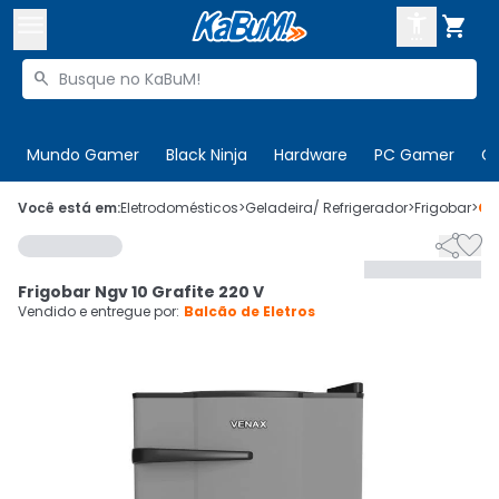



Buscar produtos


Enviar para:
Digite o CEP
Mundo Gamer
Black Ninja
Hardware
PC Gamer
C

Olá. Acesse sua conta
Você está em:
Eletrodomésticos
>
Geladeira/ Refrigerador
>
Frigobar
>
Có


ENTRE

Departamentos
Frigobar Ngv 10 Grafite 220 V
CADASTRE-SE
Cupons

Vendido e entregue por:
Balcão de Eletros
Mais Vendidos

Ativar tradutor em libras
