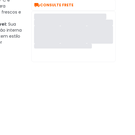
5°C e

CONSULTE FRETE
ara
 frescos e
el:
Sua
ção interna
em estilo
r