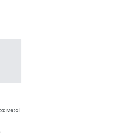
ta: Metal
m