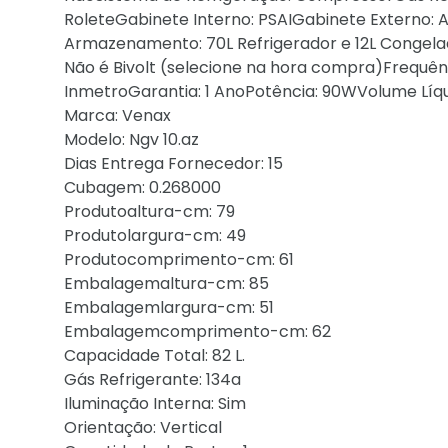
RoleteGabinete Interno: PSAIGabinete Externo: 
Armazenamento: 70L Refrigerador e 12L Congela
Não é Bivolt (selecione na hora compra)Frequên
InmetroGarantia: 1 AnoPotência: 90WVolume Líqu
Marca: Venax
Modelo: Ngv 10.az
Dias Entrega Fornecedor: 15
Cubagem: 0.268000
Produtoaltura-cm: 79
Produtolargura-cm: 49
Produtocomprimento-cm: 61
Embalagemaltura-cm: 85
Embalagemlargura-cm: 51
Embalagemcomprimento-cm: 62
Capacidade Total: 82 L.
Gás Refrigerante: 134a
Iluminação Interna: Sim
Orientação: Vertical