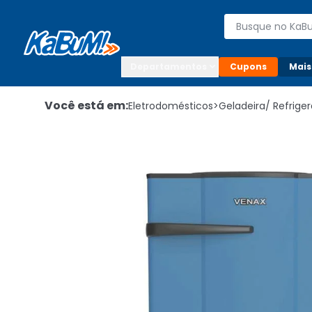
Enviar para:

Buscar produto
Digite o CEP

Departamentos
Cupons
Mais
Você está em:
Eletrodomésticos
>
Geladeira/ Refrige