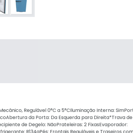
ecânico, Regulável 0°C a 5°CIluminação Interna: SimPor
coAbertura da Porta: Da Esquerda para Direita*Trava de
piente de Degelo: NãoPrateleiras: 2 FixasEvaporador:
igerante: R134aPés: Frontais Reguláveis e Traseiros co