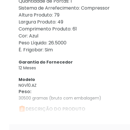
Quantidade de Portas: 1
Sistema de Arrefecimento: Compressor
Altura Produto: 79
Largura Produto: 49
Comprimento Produto: 61
Cor: Azul
Peso Líquido: 26.5000
É. Frigobar: Sim
Garantia do Fornecedor
12 Meses
Modelo
NGV10.AZ
Peso
:
30500 gramas (bruto com embalagem)

DESCRIÇÃO DO PRODUTO
Frigobar Ngv 10 Azul 127 V