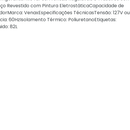
Aço Revestido com Pintura EletrostáticaCapacidade de
dorMarca: VenaxEspecificações TécnicasTensão: 127V ou
cia: 60HzIsolamento Térmico: PoliuretanoEtiquetas:
ido: 82L