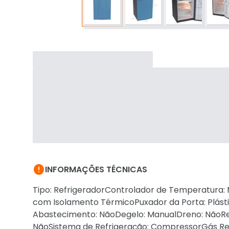

INFORMAÇÕES TÉCNICAS
Tipo: RefrigeradorControlador de Temperatura: M
com Isolamento TérmicoPuxador da Porta: Plásti
Abastecimento: NãoDegelo: ManualDreno: NãoReci
NãoSistema de Refrigeração: CompressorGás Refr