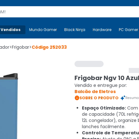
s
 Vendidos
Mais-v-
Mundo Gamer
Mundo Gamer
Black Ninja
Black Ninja
Hardware
Hardware
PC Gamer
rador
>
Frigobar
>
Código
252033
Frigobar Ngv 10 Azul
Vendido e entregue por:
Balcão de Eletros

SOBRE O PRODUTO
Resumo 
Espaço Otimizado:
Com 8
de capacidade (70L refrig
12L congelador), organize
lanches facilmente.
Controle de Temperatu