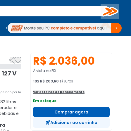
Buscar
PC Gamer
Computadores
Computadores
Periféricos
Periféricos
TV
Venda no KaBuM!
TV
Venda no KaBuM!
R$ 2.036,00


À vista no PIX
 127 V
10
x
R$ 203,60
s/ juros
Ver detalhes de parcelamento
gerado por IA
Em estoque
2 litros
erador e
Comprar agora
 bebidas e
Adicionar ao carrinho
ra