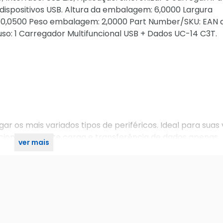
ispositivos USB. Altura da embalagem: 6,0000 Largura
,0500 Peso embalagem: 2,0000 Part Number/SKU: EAN 
uso: 1 Carregador Multifuncional USB + Dados UC-14 C3T.
r os mais variados tipos de periféricos. Ideal para suas 
cionais, permite carga e transferência de dados apenas
ver mais