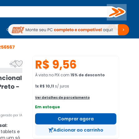
Buscar
PC Gamer
Computadores
Computadores
Periféricos
Periféricos
TV
Venda no KaBuM!
TV
Venda no KaBuM!
256567
R$ 9,56


À vista no PIX
com
15
% de desconto
ncional
reto -
1
x
R$ 10,11
s/ juros
Ver detalhes de parcelamento
Em estoque
gerado por IA
Comprar agora
al:
Adicionar ao carrinho
tablets e
com um só