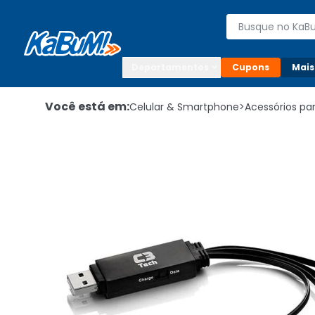
Enviar para:

Buscar produto
Digite o CEP

Departamentos
Cupons
Mais
Você está em:
Celular & Smartphone
>
Acessórios p