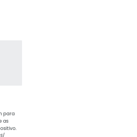
h para
e as
sitivo.
ad/