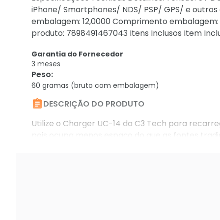
iPhone/ Smartphones/ NDS/ PSP/ GPS/ e outros d
embalagem: 12,0000 Comprimento embalagem: 0
produto: 7898491467043 Itens Inclusos Item Incl
Garantia do Fornecedor
3 meses
Peso
:
60 gramas (bruto com embalagem)

DESCRIÇÃO DO PRODUTO
Utilize o Charger UC-14 da C3 Tech para recarrega
pois ocupa menos espaço do que as fontes tradi
selecionando a opção no próprio dispositivo.