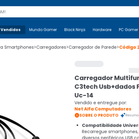
s
 Vendidos
Mais-v-
Mundo Gamer
Mundo Gamer
Black Ninja
Black Ninja
Hardware
Hardware
PC Gamer
ara Smartphones
>
Carregadores
>
Carregador de Parede
>
Código
Carregador Multifu
C3tech Usb+dados P
Uc-14
Vendido e entregue por:
Net Alfa Computadores

SOBRE O PRODUTO
Resumo 
Compatibilidade Univers
Recarregue smartphones, 
diversos periféricos USB 