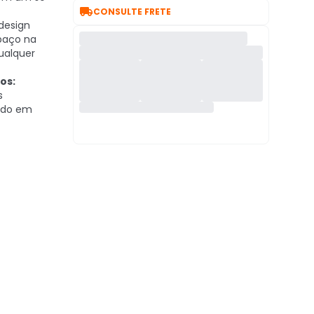

CONSULTE FRETE
design
paço na
ualquer
os:
s
tudo em