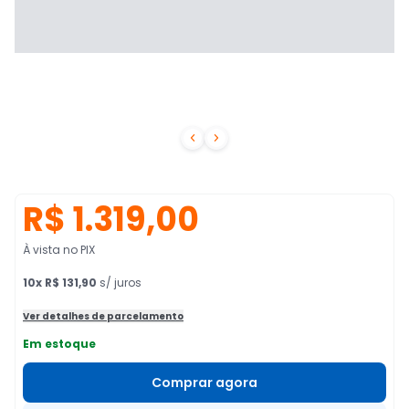


R$ 1.319,00
À vista no PIX
10
x
R$ 131,90
s/ juros
Ver detalhes de parcelamento
Em estoque
Comprar agora