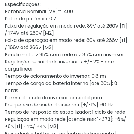
Especificações:
Potência Nominal [VA]*: 1400
Fator de potência: 0.7
Faixa de regulação em modo rede: 89V até 260V [Ti]
/ 174V até 260V [M2]
Faixa de operação em modo rede: 80V até 266V [Ti]
/ 166V até 266V [M2]
Rendimento: > 95% com rede e > 85% com inversor
Regulação de saída do inversor: < +/- 2% - com
carga linear
Tempo de acionamento do inversor: 0,8 ms
Tempo de carga da bateria interna [até 80%]: 8
horas
Forma de onda do inversor: senoidal pura
Frequência de saída do inversor [+/-1%]: 60 Hz
Tempo de resposta do estabilizador: 1 ciclo de rede
Regulação em modo rede [atende NBR 14373]: -6%/
+6%[Ti] -4%/ +4% [M2]
Powerlook - battery save [auto-desligamento]