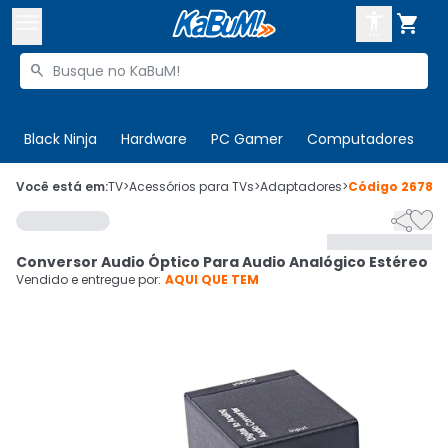



Buscar produtos


Enviar para:
Digite o CEP
Black Ninja
Hardware
PC Gamer
Computadores
P

Olá. Acesse sua conta
Você está em:
TV
>
Acessórios para TVs
>
Adaptadores
>
Código
26788


ENTRE

Departamentos
Conversor Audio Óptico Para Audio Analógico Estéreo
CADASTRE-SE
Cupons

Vendido e entregue por:
AQUI QUE TEM
Mais Vendidos

Ativar tradutor em libras
