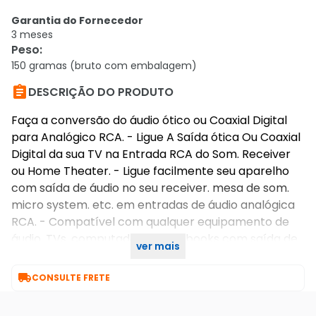
Garantia do Fornecedor
3 meses
Peso
:
150 gramas (bruto com embalagem)

DESCRIÇÃO DO PRODUTO
Faça a conversão do áudio ótico ou Coaxial Digital
para Analógico RCA. - Ligue A Saída ótica Ou Coaxial
Digital da sua TV na Entrada RCA do Som. Receiver
ou Home Theater. - Ligue facilmente seu aparelho
com saída de áudio no seu receiver. mesa de som.
micro system. etc. em entradas de áudio analógica
RCA. - Compatível com qualquer equipamento de
áudio. TVs. computadores. notebooks com saída de
ver mais
áudio digital óptica ou coaxial.

CONSULTE FRETE