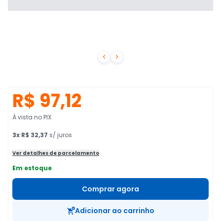


R$ 97,12
À vista no PIX
3
x
R$ 32,37
s/ juros
Ver detalhes de parcelamento
Em estoque
Comprar agora
Adicionar ao carrinho