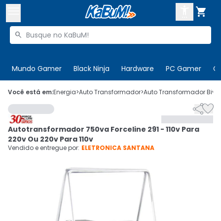



Buscar produtos


Enviar para:
Digite o CEP
Mundo Gamer
Black Ninja
Hardware
PC Gamer
C

Olá. Acesse sua conta
Você está em:
Energia
>
Auto Transformador
>
Auto Transformador Bivol


ENTRE

Departamentos
Autotransformador 750va Forceline 291 - 110v Para
CADASTRE-SE
Cupons

220v Ou 220v Para 110v
Vendido e entregue por:
ELETRONICA SANTANA
Mais Vendidos

Ativar tradutor em libras
