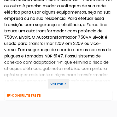
ou outra é preciso mudar a voltagem de sua rede
elétrica para usar alguns equipamentos, seja na sua
empresa ou na sua residência. Para efetuar essa
transição com segurança e eficiência, a Force Line
trouxe um autotransformador com potência de
750VA Bivolt. O Autotransformador 750VA Bivolt é
usado para transformar 120V em 220V ou vice-
versa. Tem segurança de acordo com as normas de
plugues e tomadas NBR 6147. Possui sistema de
conexão com adaptador “H”, que elimina o risco de
choques elétricos, gabinete metálico com pintura
epóxi super resistente e alças para transformador.
Tenha segurança na hora de transformar a energia
ver mais
elétrica com o Autotransformador Force Line!

CONSULTE FRETE