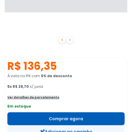


R$ 136,35
À vista no PIX
com
5
% de desconto
5
x
R$ 28,70
s/ juros
Ver detalhes de parcelamento
Em estoque
Comprar agora
Adicionar ao carrinho