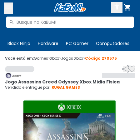



Buscar produtos


Enviar para:
Digite o CEP
Black Ninja
Hardware
PC Gamer
Computadores
P

Olá. Acesse sua conta
Você está em:
Games
>
Xbox
>
Jogos Xbox
>
Código
270575


ENTRE

Departamentos
Jogo Assassins Creed Odyssey Xbox Midia Fisica
CADASTRE-SE
Cupons

Vendido e entregue por:
RUGAL GAMES
Mais Vendidos

Ativar tradutor em libras
