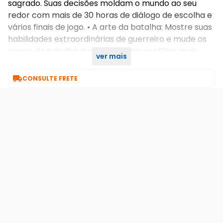
sagrado. Suas decisões moldam o mundo ao seu
redor com mais de 30 horas de diálogo de escolha e
vários finais de jogo. • A arte da batalha: Mostre suas
habilidades extraordinárias de guerreiro e mude os
rumos da batalha durante um dos conflitos mais
ver mais
mortíferos da época, a Guerra do Peloponeso.

CONSULTE FRETE