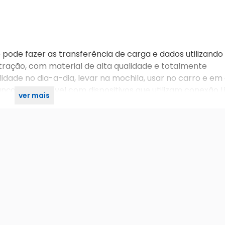
pode fazer as transferência de carga e dados utilizand
tração, com material de alta qualidade e totalmente
ade no dia-a-dia, levar na mochila, usar no carro e em 
nça. Compatível com dispositivos que utilizam conexão L
ver mais