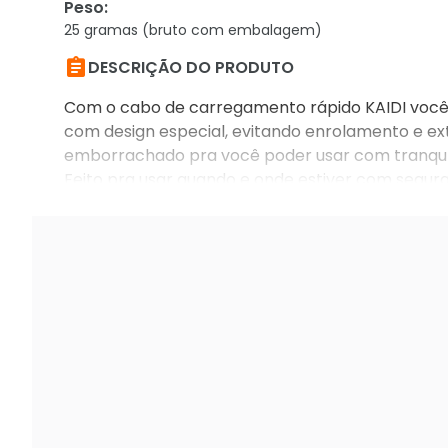
Peso
:
25 gramas (bruto com embalagem)

DESCRIÇÃO DO PRODUTO
Com o cabo de carregamento rápido KAIDI você 
com design especial, evitando enrolamento e ex
emborrachado pra você poder usar com tranqulid
Feito pra usar quando e onde estiver com segura
(iPhone, iPad).