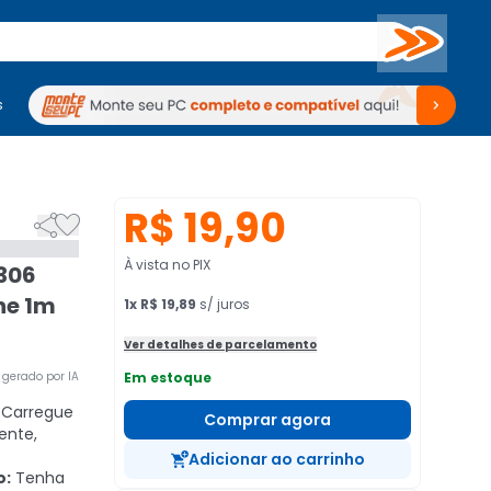
Buscar
s
mputadores
Periféricos
Periféricos
TV
Venda no KaBuM!
TV
Venda no KaBuM!
R$ 19,90


À vista no PIX
306
ne 1m
1
x
R$ 19,89
s/ juros
Ver detalhes de parcelamento
gerado por IA
Em estoque
Carregue
Comprar agora
ente,
Adicionar ao carrinho
o:
Tenha