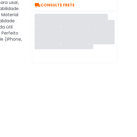
ara usar,

CONSULTE FRETE
bilidade.
Material
alidade
a útil.
:
Perfeito
le (iPhone,