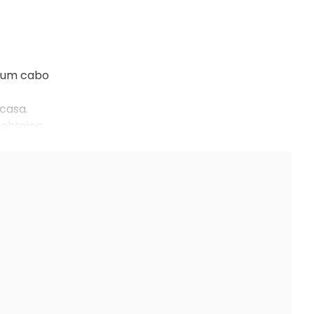
o um cabo
casa.
ightning