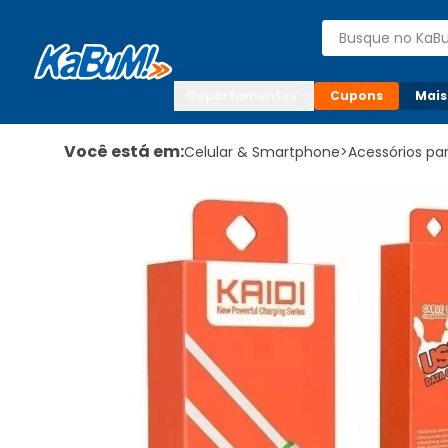
Enviar para:

Buscar produto
Digite o CEP

Departamentos
Cupons
Mais
Você está em:
Celular & Smartphone
>
Acessórios p