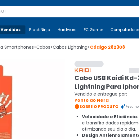
s
 Vendidos
Mais-v-
Black Ninja
Black Ninja
Hardware
Hardware
PC Gamer
PC Gamer
Computadore
Co
ara Smartphones
>
Cabos
>
Cabos Lightning
>
Código
282308
Cabo USB Kaidi Kd-
Lightning Para Ipho
Vendido e entregue por:
Ponto do Nerd

SOBRE O PRODUTO
Resumo 
Velocidade e Eficiência:
e transfira dados rapidam
otimizando seu dia a dia.
Design Antienrolament