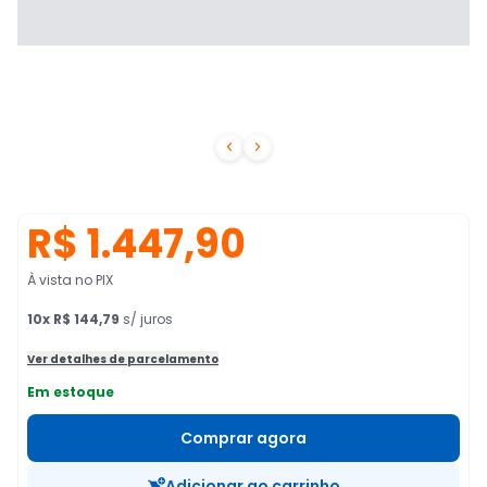


R$ 1.447,90
À vista no PIX
10
x
R$ 144,79
s/ juros
Ver detalhes de parcelamento
Em estoque
Comprar agora
Adicionar ao carrinho