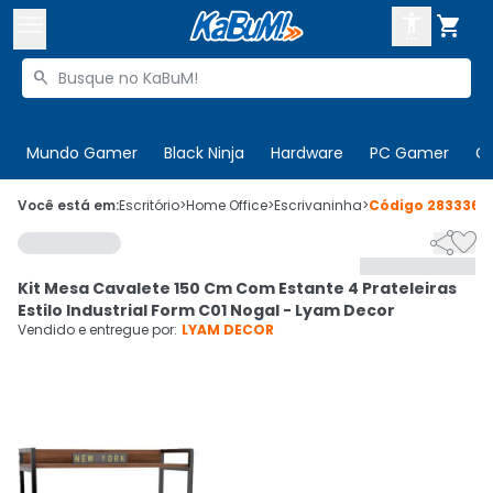



Buscar produtos


Enviar para:
Digite o CEP
Mundo Gamer
Black Ninja
Hardware
PC Gamer
C

Olá. Acesse sua conta
Você está em:
Escritório
>
Home Office
>
Escrivaninha
>
Código
283336


ENTRE

Departamentos
Kit Mesa Cavalete 150 Cm Com Estante 4 Prateleiras
CADASTRE-SE
Cupons

Estilo Industrial Form C01 Nogal - Lyam Decor
Vendido e entregue por:
LYAM DECOR
Mais Vendidos

Ativar tradutor em libras
