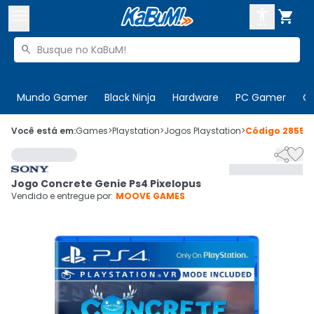



Buscar produtos


Enviar para:
Digite o CEP
Mundo Gamer
Black Ninja
Hardware
PC Gamer
C

Olá. Acesse sua conta
Você está em:
Games
>
Playstation
>
Jogos Playstation
>
Código
28555


ENTRE

Departamentos
Jogo Concrete Genie Ps4 Pixelopus
CADASTRE-SE
Cupons

Vendido e entregue por:
MOOVE GAMES
Mais Vendidos

Ativar tradutor em libras
