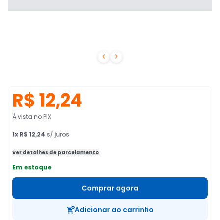


R$ 12,24
À vista no PIX
1
x
R$ 12,24
s/ juros
Ver detalhes de parcelamento
Em estoque
Comprar agora
Adicionar ao carrinho