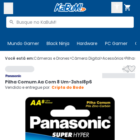



Buscar produtos


Enviar para:
Digite o CEP
Mundo Gamer
Black Ninja
Hardware
PC Gamer
C

Olá. Acesse sua conta
Você está em:
Câmeras e Drones
>
Câmera Digital
>
Acessórios
>
Pilhas
>


ENTRE

Departamentos
Pilha Comum Aa Com 8 Um-3shsl8p6
CADASTRE-SE
Cupons

Vendido e entregue por:
Cripta do Bode
Mais Vendidos

Ativar tradutor em libras
