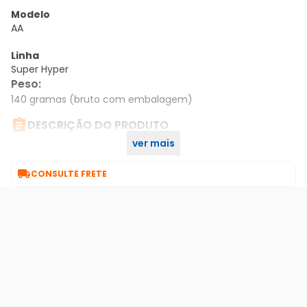
Modelo
AA
Linha
Super Hyper
Peso
:
140 gramas (bruto com embalagem)

DESCRIÇÃO DO PRODUTO
ver mais
Pilha Comum Aa Com 8 Um-3shsl8p6

CONSULTE FRETE