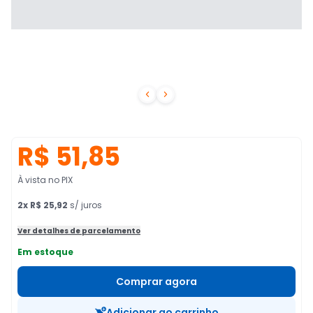


R$ 51,85
À vista no PIX
2
x
R$ 25,92
s/ juros
Ver detalhes de parcelamento
Em estoque
Comprar agora
Adicionar ao carrinho