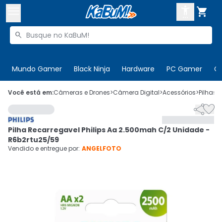



Buscar produtos


Enviar para:
Digite o CEP
Mundo Gamer
Black Ninja
Hardware
PC Gamer
C

Olá. Acesse sua conta
Você está em:
Câmeras e Drones
>
Câmera Digital
>
Acessórios
>
Pilhas
>


ENTRE

Departamentos
Pilha Recarregavel Philips Aa 2.500mah C/2 Unidade -
CADASTRE-SE
Cupons

R6b2rtu25/59
Vendido e entregue por:
ANGELFOTO
Mais Vendidos

Ativar tradutor em libras
