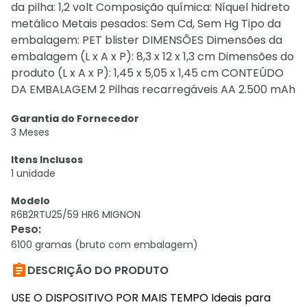
da pilha: 1,2 volt Composição química: Níquel hidreto
metálico Metais pesados: Sem Cd, Sem Hg Tipo da
embalagem: PET blister DIMENSÕES Dimensões da
embalagem (L x A x P): 8,3 x 12 x 1,3 cm Dimensões do
produto (L x A x P): 1,45 x 5,05 x 1,45 cm CONTEÚDO
DA EMBALAGEM 2 Pilhas recarregáveis AA 2.500 mAh
Garantia do Fornecedor
3 Meses
Itens Inclusos
1 unidade
Modelo
R6B2RTU25/59 HR6 MIGNON
Peso
:
6100 gramas (bruto com embalagem)

DESCRIÇÃO DO PRODUTO
USE O DISPOSITIVO POR MAIS TEMPO Ideais para