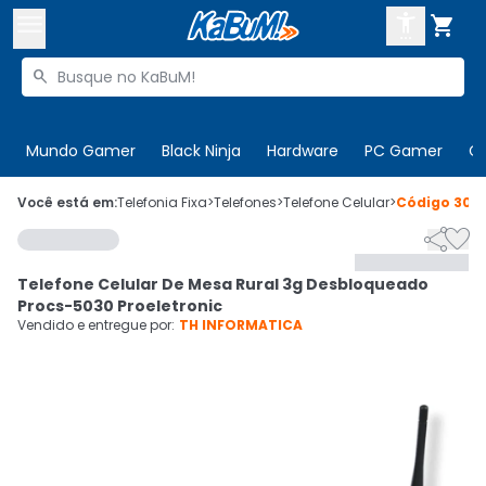



Buscar produtos


Enviar para:
Digite o CEP
Mundo Gamer
Black Ninja
Hardware
PC Gamer
C

Olá. Acesse sua conta
Você está em:
Telefonia Fixa
>
Telefones
>
Telefone Celular
>
Código
304


ENTRE

Departamentos
Telefone Celular De Mesa Rural 3g Desbloqueado
CADASTRE-SE
Cupons

Procs-5030 Proeletronic
Vendido e entregue por:
TH INFORMATICA
Mais Vendidos

Ativar tradutor em libras
