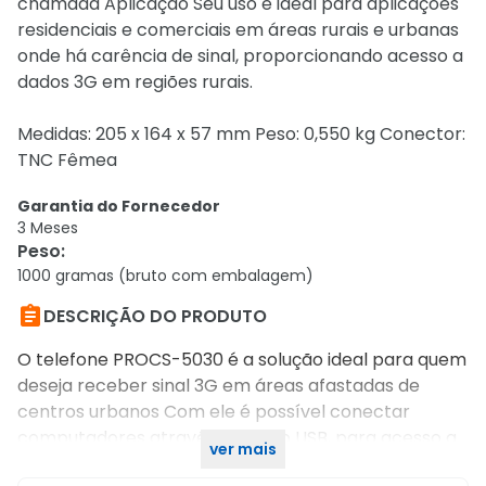
chamada Aplicação Seu uso é ideal para aplicações
residenciais e comerciais em áreas rurais e urbanas
onde há carência de sinal, proporcionando acesso a
dados 3G em regiões rurais.
Medidas: 205 x 164 x 57 mm Peso: 0,550 kg Conector:
TNC Fêmea
Garantia do Fornecedor
3 Meses
Peso
:
1000 gramas (bruto com embalagem)

DESCRIÇÃO DO PRODUTO
O telefone PROCS-5030 é a solução ideal para quem
deseja receber sinal 3G em áreas afastadas de
centros urbanos Com ele é possível conectar
computadores através de cabo USB, para acesso a
ver mais
dados 3G em alta velocidade.