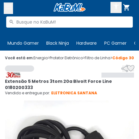



Buscar produtos


Enviar para:
Digite o CEP
Mundo Gamer
Black Ninja
Hardware
PC Gamer
C

Olá. Acesse sua conta
Você está em:
Energia
>
Protetor Eletrônico
>
Filtro de Linha
>
Código
306


ENTRE

Departamentos
Extensão 5 Metros 3tom 20a Bivolt Force Line
CADASTRE-SE
Cupons

0180200333
Vendido e entregue por:
ELETRONICA SANTANA
Mais Vendidos

Ativar tradutor em libras
