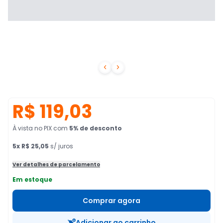


R$ 119,03
À vista no PIX
com
5
% de desconto
5
x
R$ 25,05
s/ juros
Ver detalhes de parcelamento
Em estoque
Comprar agora
Adicionar ao carrinho