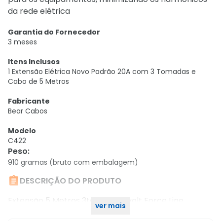
da rede elétrica
Garantia do Fornecedor
3 meses
Itens Inclusos
1 Extensão Elétrica Novo Padrão 20A com 3 Tomadas e
Cabo de 5 Metros
Fabricante
Bear Cabos
Modelo
C422
Peso
:
910 gramas (bruto com embalagem)

DESCRIÇÃO DO PRODUTO
Extensão 5 Metros 3tom 20a Bivolt Force Line
ver mais
0180200333