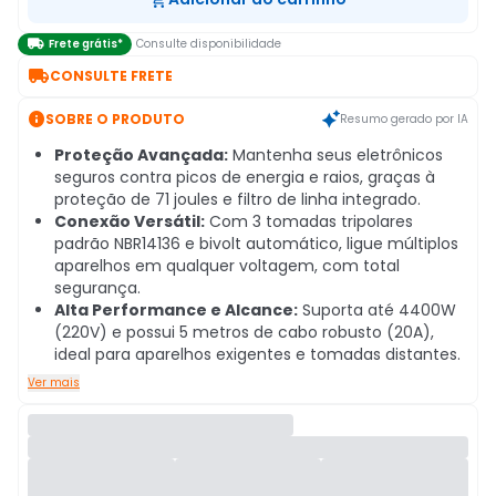

Frete grátis*
Consulte disponibilidade

CONSULTE FRETE

SOBRE O PRODUTO
Resumo gerado por IA
Proteção Avançada:
Mantenha seus eletrônicos
seguros contra picos de energia e raios, graças à
proteção de 71 joules e filtro de linha integrado.
Conexão Versátil:
Com 3 tomadas tripolares
padrão NBR14136 e bivolt automático, ligue múltiplos
aparelhos em qualquer voltagem, com total
segurança.
Alta Performance e Alcance:
Suporta até 4400W
(220V) e possui 5 metros de cabo robusto (20A),
ideal para aparelhos exigentes e tomadas distantes.
Ver mais