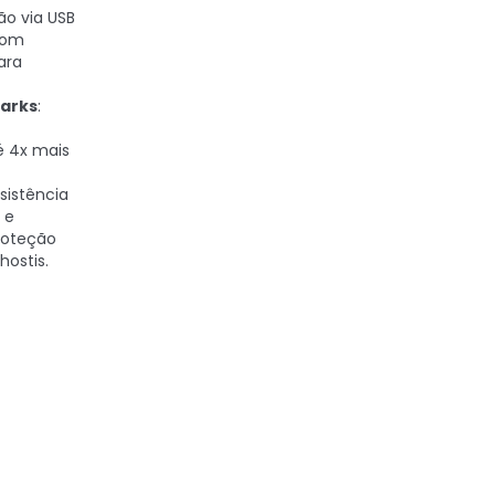
ão via USB
com
ara
arks
:
é 4x mais
esistência
 e
roteção
ostis.