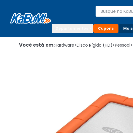
Enviar para:

Buscar produto
Digite o CEP

Departamentos
Cupons
Mais
Você está em:
Hardware
>
Disco Rígido (HD)
>
Pessoal
>