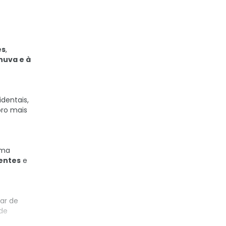
es
,
huva e à
dentais,
bro mais
uma
entes
e
ar de
 de