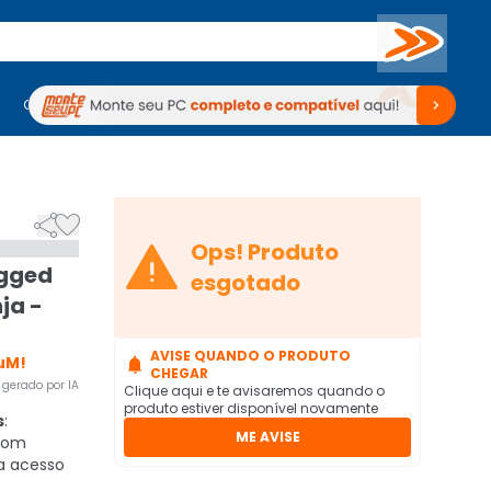
Buscar
PC Gamer
Computadores
Computadores
Periféricos
Periféricos
TV
Venda no KaBuM!
TV
Venda no KaBuM!



Ops! Produto
ugged
esgotado
ja -
AVISE QUANDO O PRODUTO
uM!

CHEGAR
gerado por IA
Clique aqui e te avisaremos quando o
produto estiver disponível novamente
s
:
ME AVISE
com
a acesso