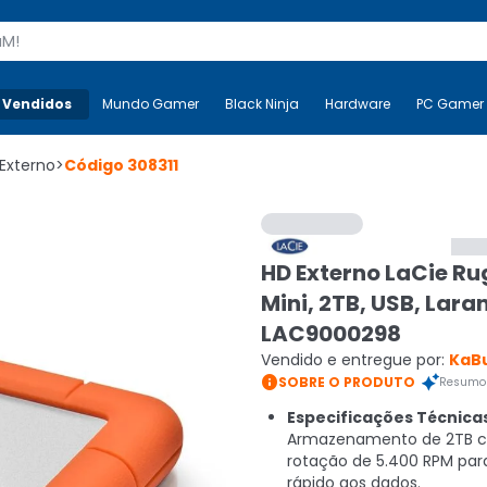
s
 Vendidos
Mais-v-
Mundo Gamer
Mundo Gamer
Black Ninja
Black Ninja
Hardware
Hardware
PC Gamer
Externo
>
Código
308311
HD Externo LaCie R
Mini, 2TB, USB, Laran
LAC9000298
Vendido e entregue por:
KaB

SOBRE O PRODUTO
Resumo 
Especificações Técnica
Armazenamento de 2TB 
rotação de 5.400 RPM par
rápido aos dados.