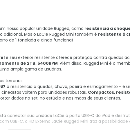
om nossa popular unidade Rugged, como r
esistência a choqu
ão adicional. Mas o LaCie Rugged Mini também é
resistente à c
ro de 1 tonelada e ainda funciona!
el
e seu exterior resistente oferece proteção contra quedas aci
amento de 2TB, 5400RPM
. Além disso, Rugged Mini é o mem
á uma ampla gama de usuários.
s terrenos.
P67
à resistência a quedas, chuva, poeira e esmagamento - é 
 cineastas voltem para unidades robustas.
Compactos, resist
portar dados no set, no estúdio e nas mãos de seus clientes.
ta conectar sua unidade LaCie à porta USB-C do iPad e desfrut
om USB-C, o HD Externo LaCie Rugged Mini traz a possibilidade