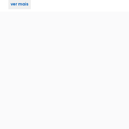
ver mais
 no KaBuM!