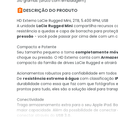
310 gramas (bruto com embalagem)

DESCRIÇÃO DO PRODUTO
HD Externo LaCie Rugged Mini, 2TB, 5.400 RPM, USB
A unidade
LaCie Rugged Mini
compartilha recursos c
resistência a quedas e capa de borracha para proteç
pressão
- você pode passar por cima dele com um car
Compacto e Potente
Seu tamanho pequeno o torna
completamente móv
choque ou pressão. O HD Externo conta com
Armazen
compacto da família de drives LaCie Rugged e atrair
Acionamentos robustos para confiabilidade em todos o
De
resistência extrema à água
com classificação
I
durabilidade como essa que faz com que fotógrafos e
prontos para tudo, eles são a solução ideal para trans
Conectividade
Traga armazenamento extra para o seu Apple iPad. Bas
maior capacidade. Além da possibilidade de conectar c
conectar através do
USB 3.0.