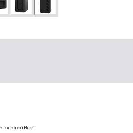
+
1
om memória Flash