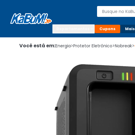
Enviar para:

Buscar produto
Digite o CEP

Departamentos
Cupons
Mais
Você está em:
Energia
>
Protetor Eletrônico
>
Nobreak
>