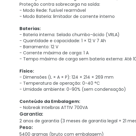
Proteção contra sobrecarga na saída:
- Modo Rede: fusível rearmável
- Modo Bateria: limitador de corrente interno
Baterias:
- Bateria interna: Selada chumbo-ácido (VRLA)
- Quantidade e capacidade: 1 × 12 V 7 Ah
- Barramento: 12 V
- Corrente máxima de carga: 1 A
- Tempo máximo de carga sem bateria externa: Até 1
Físico:
- Dimensões (L × A × P): 124 × 214 × 269 mm
- Temperatura de operação: 0-40 °C
- Umidade ambiente: 0-90% (sem condensação)
Conteúdo da Embalagem:
- Nobreak Intelbras ATTIV 700VA
Garantia
:
2 anos de garantia (3 meses de garantia legal + 21 me
Peso
:
5400 gramas (bruto com embalagem)