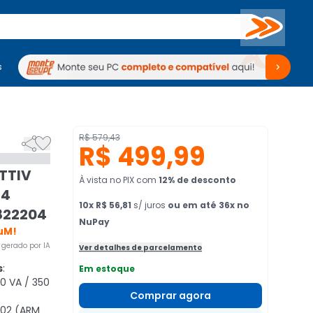
Buscar
s
mputadores
Periféricos
Periféricos
TV
Venda no KaBuM!
TV
Venda no KaBuM!


R$ 579,43
R$ 499,99
ATTIV
À vista no PIX
com
12
% de desconto
 4
10
x
R$ 56,81
s/ juros
ou em até 36x no
822204
NuPay
uM!
gerado por IA
Ver detalhes de parcelamento
s
:
Em estoque
00 VA / 350
Comprar agora
302 (ARM