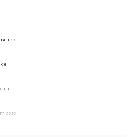
 uso em
 de
do a
 em caso