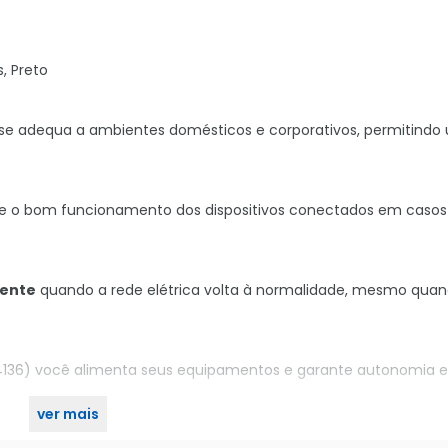
, Preto
se adequa a ambientes domésticos e corporativos, permitindo
 o bom funcionamento dos dispositivos conectados em casos
mente
quando a rede elétrica volta à normalidade, mesmo quan
 14136) você alimenta seus equipamentos e garante autonomia
ver mais
o KaBuM!