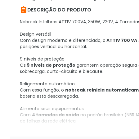

DESCRIÇÃO DO PRODUTO
Nobreak Intelbras ATTIV 700VA, 350W, 220V, 4 Tomadas
Design versátil
Com design moderno e diferenciado, o
ATTIV 700 VA
posições vertical ou horizontal.
9 níveis de proteção
Os
9 níveis de proteção
garantem operação segura e
sobrecarga, curto-circuito e blecaute.
Religamento automático
Com essa função, o
nobreak reinicia automatica
bateria está descarregada.
Alimente seus equipamentos
Com
4 tomadas de saída
no padrão brasileiro (NBR
de falhas da rede elétrica.
Aproveite essa oportunidade e adquira seu Nobreak n