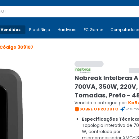
s
 Vendidos
Mais-v-
Black Ninja
Black Ninja
Hardware
Hardware
PC Gamer
PC Gamer
Computadore
Co
Código
309107
Nobreak Intelbras 
700VA, 350W, 220V,
Tomadas, Preto - 4
Vendido e entregue por:
KaB

SOBRE O PRODUTO
Resumo 
Especificações Técnica
Topologia interativa de 7
W, controlada por
microprocessador XMC-1