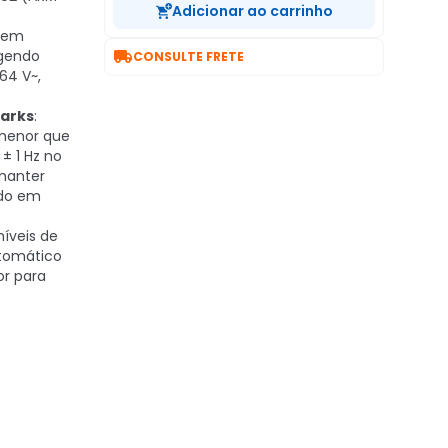
Adicionar ao carrinho
a em

egendo
CONSULTE FRETE
64 V~,
arks
:
menor que
± 1 Hz no
 manter
do em
 níveis de
utomático
or para