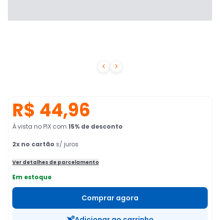


R$ 44,96
À vista no PIX
com
15
% de desconto
2
x no cartão
s/ juros
Ver detalhes de parcelamento
Em estoque
Comprar agora
Adicionar ao carrinho