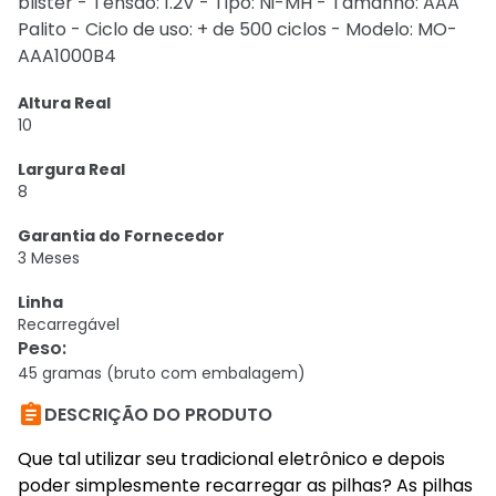
blister - Tensão: 1.2V - Tipo: Ni-MH - Tamanho: AAA
Palito - Ciclo de uso: + de 500 ciclos - Modelo: MO-
AAA1000B4
Altura Real
10
Largura Real
8
Garantia do Fornecedor
3 Meses
Linha
Recarregável
Peso
:
45 gramas (bruto com embalagem)

DESCRIÇÃO DO PRODUTO
Que tal utilizar seu tradicional eletrônico e depois
poder simplesmente recarregar as pilhas? As pilhas