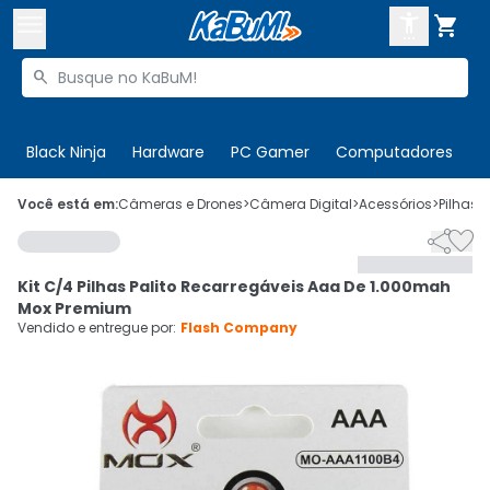



Buscar produtos


Enviar para:
Digite o CEP
Black Ninja
Hardware
PC Gamer
Computadores
P

Olá. Acesse sua conta
Você está em:
Câmeras e Drones
>
Câmera Digital
>
Acessórios
>
Pilhas
>


ENTRE

Departamentos
Kit C/4 Pilhas Palito Recarregáveis Aaa De 1.000mah
CADASTRE-SE
Cupons

Mox Premium
Vendido e entregue por:
Flash Company
Mais Vendidos

Ativar tradutor em libras
