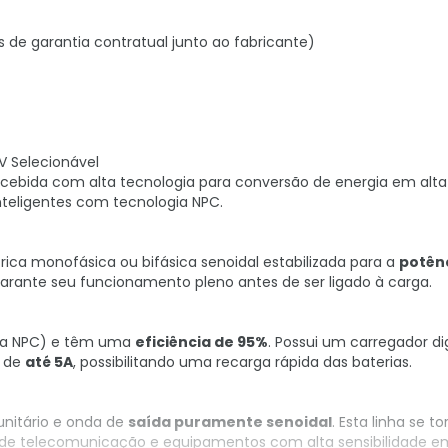
s de garantia contratual junto ao fabricante)
V Selecionável
cebida com alta tecnologia para conversão de energia em alta
inteligentes com tecnologia NPC.
rica monofásica ou bifásica senoidal estabilizada para a
potên
 garante seu funcionamento pleno antes de ser ligado à carga.
ia NPC) e têm uma
eficiência de 95%
. Possui um carregador dig
e de
até 5A
, possibilitando uma recarga rápida das baterias.
 unitário e onda de
saída puramente senoidal
. Esta linha se to
de telecomunicação e equipamentos com alta sensibilidade e