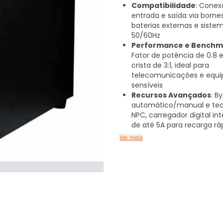
Compatibilidade
: Conex
entrada e saída via borne
baterias externas e siste
50/60Hz
Performance e Benchm
Fator de potência de 0.8 e
crista de 3:1, ideal para
telecomunicações e equ
sensíveis
Recursos Avançados
: B
automático/manual e tec
NPC, carregador digital int
de até 5A para recarga rá
Ver mais