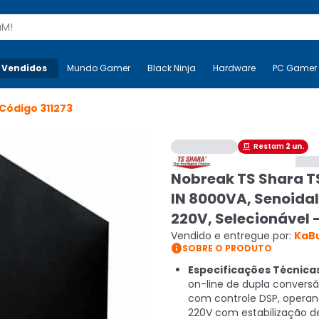
s
 Vendidos
Mais-v-
Mundo Gamer
Mundo Gamer
Black Ninja
Black Ninja
Hardware
Hardware
PC Gamer
Código
311273
Restam
2
un.

Nobreak TS Shara T
IN 8000VA, Senoidal
220V, Selecionável 
Vendido e entregue por:
KaB

SOBRE O PRODUTO
Especificações Técnica
on-line de dupla convers
com controle DSP, opera
220V com estabilização d