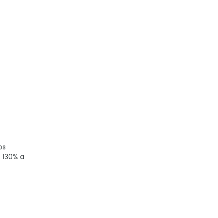
os
 130% a