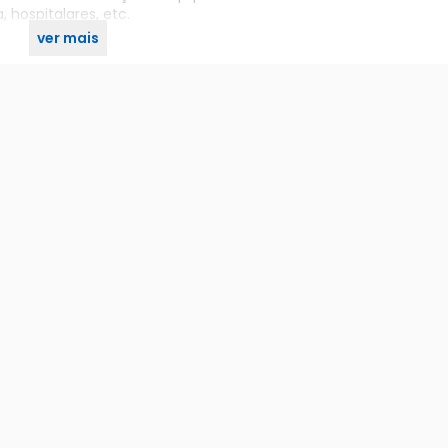
hospitalares, etc.
ver mais
o KaBuM!