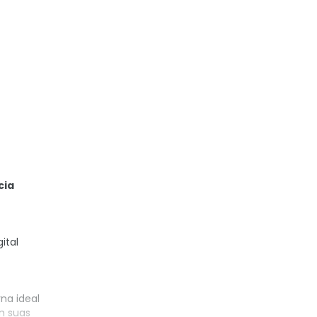
cia
ital
rna ideal
m suas