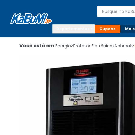
Enviar para:

Buscar produto
Digite o CEP

Departamentos
Cupons
Mais
Você está em:
Energia
>
Protetor Eletrônico
>
Nobreak
>