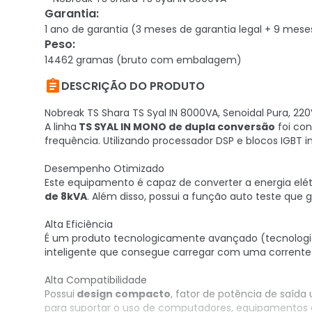
Garantia
:
1 ano de garantia (3 meses de garantia legal + 9 mese
Peso
:
14462 gramas (bruto com embalagem)

DESCRIÇÃO DO PRODUTO
Nobreak TS Shara TS Syal IN 8000VA, Senoidal Pura, 220
A linha
TS SYAL IN MONO de dupla conversão
foi con
frequência. Utilizando processador DSP e blocos IGBT 
Desempenho Otimizado
Este equipamento é capaz de converter a energia elét
de
8kVA
. Além disso, possui a função auto teste que
Alta Eficiência
É um produto tecnologicamente avançado (tecnolog
inteligente que consegue carregar com uma corrent
Alta Compatibilidade
Possui
design compacto
, fator de potência de saída
para suportar o uso de computadores, equipamentos 