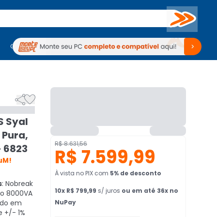
Buscar
PC Gamer
Computadores
Computadores
Periféricos
Periféricos
TV
Venda no KaBuM!
TV
Venda no KaBuM!


S Syal
 Pura,
R$ 8.631,56
- 6823
R$ 7.599,99
uM!
À vista no PIX
com
5
% de desconto
s
: Nobreak
10
x
R$ 799,99
s/ juros
ou em até 36x no
ão 8000VA
ndo em
NuPay
e +/- 1%