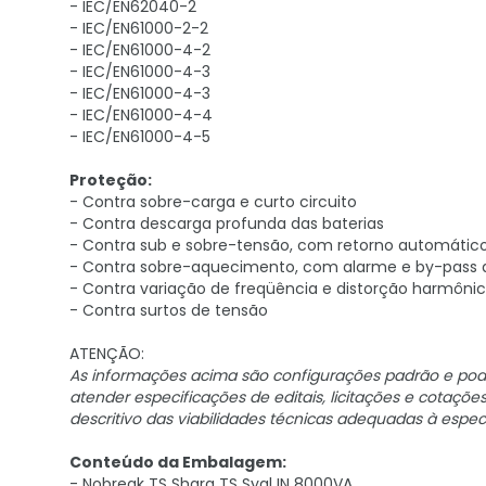
- IEC/EN62040-2
- IEC/EN61000-2-2
- IEC/EN61000-4-2
- IEC/EN61000-4-3
- IEC/EN61000-4-3
- IEC/EN61000-4-4
- IEC/EN61000-4-5
Proteção:
- Contra sobre-carga e curto circuito
- Contra descarga profunda das baterias
- Contra sub e sobre-tensão, com retorno automátic
- Contra sobre-aquecimento, com alarme e by-pass
- Contra variação de freqüência e distorção harmôni
- Contra surtos de tensão
ATENÇÃO:
As informações acima são configurações padrão e pod
atender especificações de editais, licitações e cotaçõ
descritivo das viabilidades técnicas adequadas à especi
Conteúdo da Embalagem:
- Nobreak TS Shara TS Syal IN 8000VA