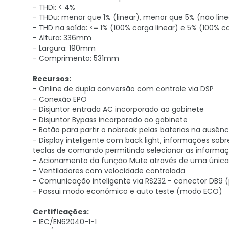
- THDi: < 4%
- THDu: menor que 1% (linear), menor que 5% (não line
- THD na saída: <= 1% (100% carga linear) e 5% (100% c
- Altura: 336mm
- Largura: 190mm
- Comprimento: 531mm
Recursos:
- Online de dupla conversão com controle via DSP
- Conexão EPO
- Disjuntor entrada AC incorporado ao gabinete
- Disjuntor Bypass incorporado ao gabinete
- Botão para partir o nobreak pelas baterias na ausênc
- Display inteligente com back light, informações sob
teclas de comando permitindo selecionar as informaçõ
- Acionamento da função Mute através de uma única tec
- Ventiladores com velocidade controlada
- Comunicação inteligente via RS232 - conector DB9 
- Possui modo econômico e auto teste (modo ECO)
Certificações:
- IEC/EN62040-1-1