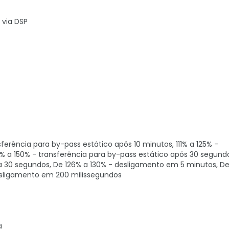
 via DSP
ferência para by-pass estático após 10 minutos, 111% a 125% -
6% a 150% - transferência para by-pass estático após 30 segund
a 30 segundos, De 126% a 130% - desligamento em 5 minutos, De
esligamento em 200 milissegundos
a