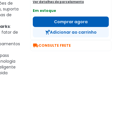
Ver detalhes de parcelamento
ões de
s, suporta
Em estoque
mas de
Comprar agora
arks
:
 fator de
Adicionar ao carrinho
ipamentos

CONSULTE FRETE
ypass
nologia
eligente
pida