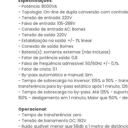
Especificações:
- Potência: 8000VA
- Topologia: On-line de dupla conversão com controle
- Tensão de entrada: 220V
- Faixa de entrada: 105~288V
- Conexão de entrada AC: Bornes
- Tensão de saída: 220V
- Estabilização na saída: +/- 1% linear
- Conexão de saída: Bornes
- Bateria(s): somente externas (não inclusas)
- Fator de potência saída: 0,8
- Faixa de freqüência admissível: 50/60Hz +/- 0,1%
- Fator de crista: 3:1
- By-pass automático e manual: Sim
- Tempo de sobrecarga no inversor: 105% a 110% - trans
transferência para by-pass estático após 1 minuto, 12
- Tempo de sobrecarga no by-pass: Até 125% - suport
150% - desligamento em 1 minuto, Maior que 150% - d
Operacional:
- Tempo de transferência: zero
- Tensão de barramento DC: 192V
- Ruido audível: menor que 58db a 1 metro de distânci