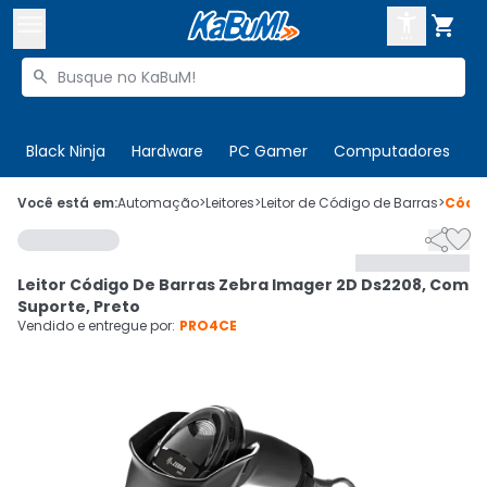



Buscar produtos


Enviar para:
Digite o CEP
Black Ninja
Hardware
PC Gamer
Computadores
P

Olá. Acesse sua conta
Você está em:
Automação
>
Leitores
>
Leitor de Código de Barras
>
Códi


ENTRE

Departamentos
Leitor Código De Barras Zebra Imager 2D Ds2208, Com
CADASTRE-SE
Cupons

Suporte, Preto
Vendido e entregue por:
PRO4CE
Mais Vendidos

Ativar tradutor em libras
