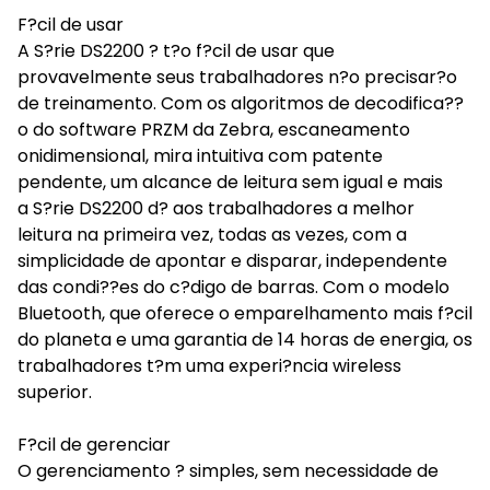
F?cil de usar
A S?rie DS2200 ? t?o f?cil de usar que
provavelmente seus trabalhadores n?o precisar?o
de treinamento. Com os algoritmos de decodifica??
o do software PRZM da Zebra, escaneamento
onidimensional, mira intuitiva com patente
pendente, um alcance de leitura sem igual e mais
a S?rie DS2200 d? aos trabalhadores a melhor
leitura na primeira vez, todas as vezes, com a
simplicidade de apontar e disparar, independente
das condi??es do c?digo de barras. Com o modelo
Bluetooth, que oferece o emparelhamento mais f?cil
do planeta e uma garantia de 14 horas de energia, os
trabalhadores t?m uma experi?ncia wireless
superior.
F?cil de gerenciar
O gerenciamento ? simples, sem necessidade de