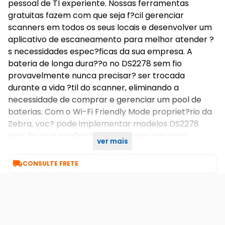
pessoal de TI experiente. Nossas ferramentas
gratuitas fazem com que seja f?cil gerenciar
scanners em todos os seus locais e desenvolver um
aplicativo de escaneamento para melhor atender ?
s necessidades espec?ficas da sua empresa. A
bateria de longa dura??o no DS2278 sem fio
provavelmente nunca precisar? ser trocada
durante a vida ?til do scanner, eliminando a
necessidade de comprar e gerenciar um pool de
baterias. Com o Wi-Fi Friendly Mode propriet?rio da
Zebra, voc? pode implementar modelos DS2278
sem fio com confian?a sem se reocupar com
ver mais
interfer?ncia com sua rede local wireless (WLAN).

CONSULTE FRETE