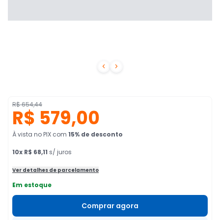


R$ 654,44
R$ 579,00
À vista no PIX
com
15
% de desconto
10
x
R$ 68,11
s/ juros
Ver detalhes de parcelamento
Em estoque
Comprar agora