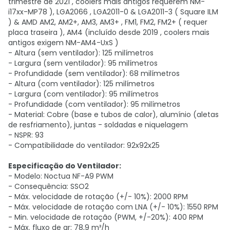
trimestre de 2021 , coolers mais antigos requerem NM-
i17xx-MP78 ), LGA2066 , LGA2011-0 & LGA2011-3 ( Square ILM
) & AMD AM2, AM2+, AM3, AM3+ , FM1, FM2, FM2+ ( requer
placa traseira ), AM4 (incluído desde 2019 , coolers mais
antigos exigem NM-AM4-UxS )
- Altura (sem ventilador): 125 milímetros
- Largura (sem ventilador): 95 milímetros
- Profundidade (sem ventilador): 68 milímetros
- Altura (com ventilador): 125 milímetros
- Largura (com ventilador): 95 milímetros
- Profundidade (com ventilador): 95 milímetros
- Material: Cobre (base e tubos de calor), alumínio (aletas
de resfriamento), juntas - soldadas e niquelagem
- NSPR: 93
- Compatibilidade do ventilador: 92x92x25
Especificação do Ventilador:
- Modelo: Noctua NF-A9 PWM
- Consequência: SSO2
- Máx. velocidade de rotação (+/- 10%): 2000 RPM
- Máx. velocidade de rotação com LNA (+/- 10%): 1550 RPM
- Min. velocidade de rotação (PWM, +/-20%): 400 RPM
- Máx. fluxo de ar: 78,9 m³/h