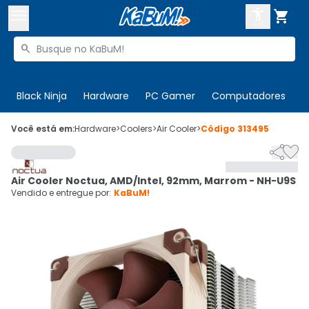



Buscar produtos


Enviar para:
Digite o CEP
Black Ninja
Hardware
PC Gamer
Computadores
P

Olá. Acesse sua conta
Você está em:
Hardware
>
Coolers
>
Air Cooler
>
Código
313495


ENTRE

Departamentos
Air Cooler Noctua, AMD/Intel, 92mm, Marrom - NH-U9S
CADASTRE-SE
Cupons

Vendido e entregue por:
KaBuM!
Mais Vendidos

Ativar tradutor em libras
