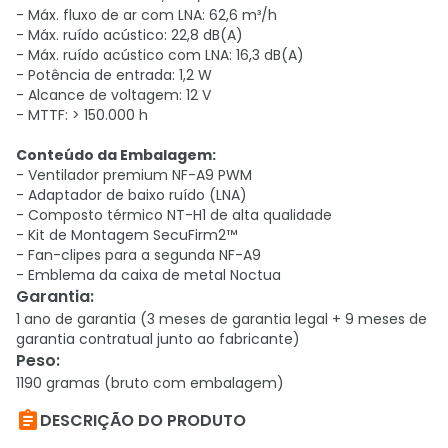
- Máx. fluxo de ar com LNA: 62,6 m³/h
- Máx. ruído acústico: 22,8 dB(A)
- Máx. ruído acústico com LNA: 16,3 dB(A)
- Potência de entrada: 1,2 W
- Alcance de voltagem: 12 V
- MTTF: > 150.000 h
Conteúdo da Embalagem:
- Ventilador premium NF-A9 PWM
- Adaptador de baixo ruído (LNA)
- Composto térmico NT-H1 de alta qualidade
- Kit de Montagem SecuFirm2™
- Fan-clipes para a segunda NF-A9
- Emblema da caixa de metal Noctua
Garantia
:
1 ano de garantia (3 meses de garantia legal + 9 meses de
garantia contratual junto ao fabricante)
Peso
:
1190 gramas (bruto com embalagem)

DESCRIÇÃO DO PRODUTO