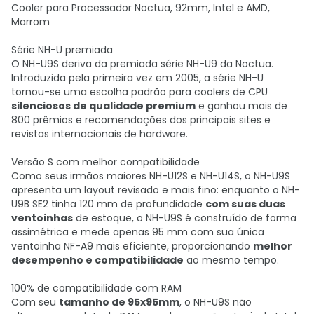
Cooler para Processador Noctua, 92mm, Intel e AMD,
Marrom
Série NH-U premiada
O NH-U9S deriva da premiada série NH-U9 da Noctua.
Introduzida pela primeira vez em 2005, a série NH-U
tornou-se uma escolha padrão para coolers de CPU
silenciosos de qualidade premium
e ganhou mais de
800 prêmios e recomendações dos principais sites e
revistas internacionais de hardware.
Versão S com melhor compatibilidade
Como seus irmãos maiores NH-U12S e NH-U14S, o NH-U9S
apresenta um layout revisado e mais fino: enquanto o NH-
U9B SE2 tinha 120 mm de profundidade
com suas duas
ventoinhas
de estoque, o NH-U9S é construído de forma
assimétrica e mede apenas 95 mm com sua única
ventoinha NF-A9 mais eficiente, proporcionando
melhor
desempenho e compatibilidade
ao mesmo tempo.
100% de compatibilidade com RAM
Com seu
tamanho de 95x95mm
, o NH-U9S não