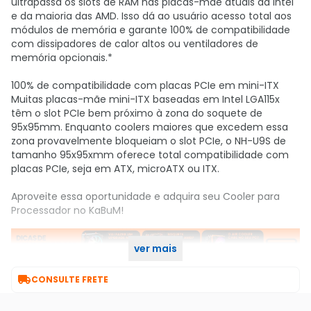
ultrapassa os slots de RAM nas placas-mãe atuais da Intel
e da maioria das AMD. Isso dá ao usuário acesso total aos
módulos de memória e garante 100% de compatibilidade
com dissipadores de calor altos ou ventiladores de
memória opcionais.*
100% de compatibilidade com placas PCIe em mini-ITX
Muitas placas-mãe mini-ITX baseadas em Intel LGA115x
têm o slot PCIe bem próximo à zona do soquete de
95x95mm. Enquanto coolers maiores que excedem essa
zona provavelmente bloqueiam o slot PCIe, o NH-U9S de
tamanho 95x95xmm oferece total compatibilidade com
placas PCIe, seja em ATX, microATX ou ITX.
Aproveite essa oportunidade e adquira seu Cooler para
Processador no KaBuM!
ver mais

CONSULTE FRETE