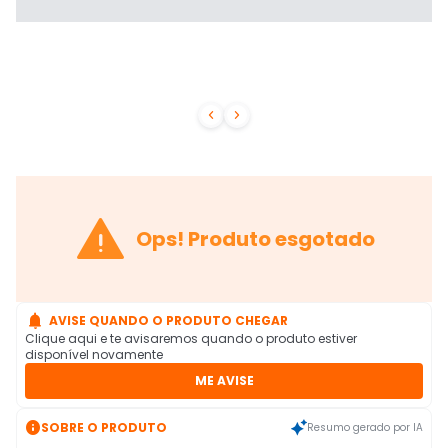



Ops! Produto esgotado

AVISE QUANDO O PRODUTO CHEGAR
Clique aqui e te avisaremos quando o produto estiver
disponível novamente
ME AVISE

SOBRE O PRODUTO
Resumo gerado por IA