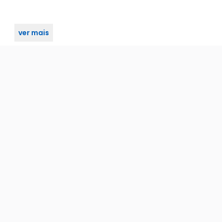
ver mais
 Manual - 115v - Es-300va-bm