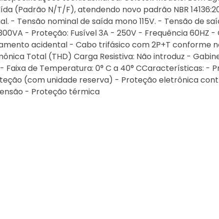
ída (Padrão N/T/F), atendendo novo padrão NBR 14136:20
l. - Tensão nominal de saída mono 115V. - Tensão de saíd
 300VA - Proteção: Fusível 3A - 250V - Frequência 60HZ -
igamento acidental - Cabo trifásico com 2P+T conforme 
rmônica Total (THD) Carga Resistiva: Não introduz - Gabi
- Faixa de Temperatura: 0° C a 40° CCaracterísticas: - 
oteção (com unidade reserva) - Proteção eletrônica cont
tensão - Proteção térmica