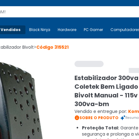
s
 Vendidos
Mais-v-
Black Ninja
Black Ninja
Hardware
Hardware
PC Gamer
PC Gamer
Computadore
Co
tabilizador Bivolt
>
Código
315521
Estabilizador 300va
Coletek Bem Ligado
Bivolt Manual - 115v 
300va-bm
Vendido e entregue por:
Kom

SOBRE O PRODUTO
Resumo 
Proteção Total:
Garante
segurança e prolonga a vid