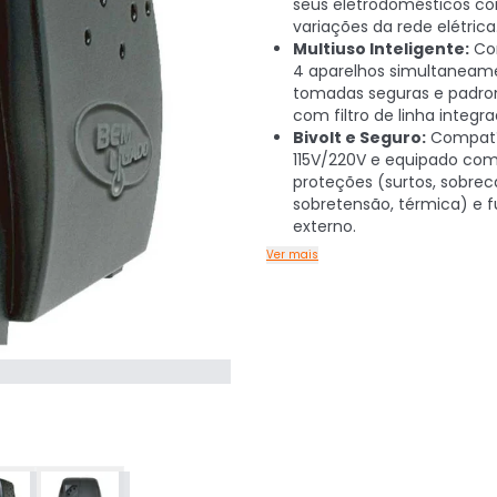
seus eletrodomésticos co
variações da rede elétrica
Multiuso Inteligente:
Co
4 aparelhos simultanea
tomadas seguras e padron
com filtro de linha integra
Bivolt e Seguro:
Compatí
115V/220V e equipado com
proteções (surtos, sobrec
sobretensão, térmica) e f
externo.
Ver mais