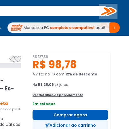
Buscar
s
mputadores
Periféricos
Periféricos
TV
Venda no KaBuM!
TV
Venda no KaBuM!


R$ 127,36
R$ 98,78
À vista no PIX
com
12
% de desconto
 -
4
x
R$ 28,06
s/ juros
- Es-
Ver detalhes de parcelamento
eta
Em estoque
gerado por IA
Comprar agora
 a
a útil dos
Adicionar ao carrinho