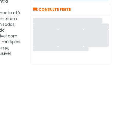
ntra
.

CONSULTE FRETE
necte até
mente em
izadas,
do.
vel com
 múltiplas
arga,
usível