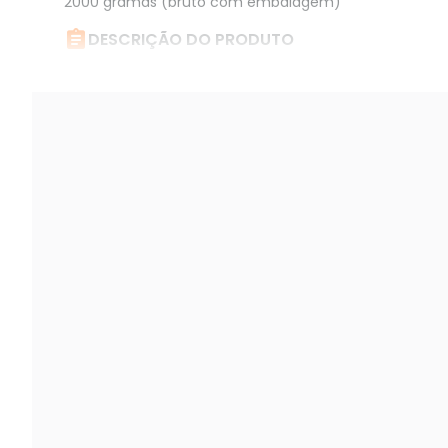
2000 gramas (bruto com embalagem)

DESCRIÇÃO DO PRODUTO
Estabilizador 300va Coletek Bem Ligado - Bivolt