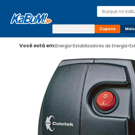
Enviar para:

Buscar produto
Digite o CEP

Departamentos
Cupons
Mais
Você está em:
Energia
>
Estabilizadores de Energia
>
Es