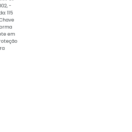
02, -
a: 115
 Chave
norma
nete em
Proteção
ra