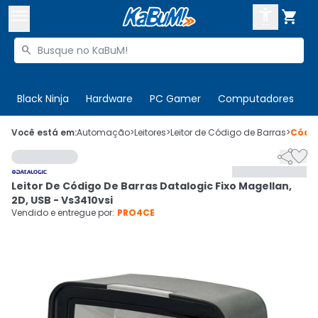



Buscar produtos


Enviar para:
Digite o CEP
Black Ninja
Hardware
PC Gamer
Computadores
P

Olá. Acesse sua conta
Você está em:
Automação
>
Leitores
>
Leitor de Código de Barras
>
Códi


ENTRE

Departamentos
Leitor De Código De Barras Datalogic Fixo Magellan,
CADASTRE-SE
Cupons

2D, USB - Vs3410vsi
Vendido e entregue por:
PRO4CE
Mais Vendidos

Ativar tradutor em libras
