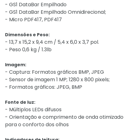
- GS1 DataBar Empilhado
- GS1 DataBar Empilhado Omnidirecional;
- Micro PDF417, PDF417
Dimensões e Peso:
- 13,7 x 15,2 x 9,4 cm / 5,4 x 6,0 x 3,7 pol.
- Peso 0,6 kg / 1.3lb
Imagem:
- Captura: Formatos gráficos BMP, JPEG
- Sensor de imagem 1 MP; 1280 x 800 pixels;
- Formatos gráficos: JPEG, BMP
Fonte de luz:
- Múltiplos LEDs difusos
- Orientação e comprimento de onda otimizado
para o conforto dos olhos
Indicadores de leitura: