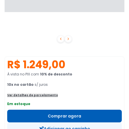


R$ 1.249,00
À vista no PIX
com
10
% de desconto
10
x no cartão
s/ juros
Ver detalhes de parcelamento
Em estoque
Comprar agora
Adicionar ao carrinho