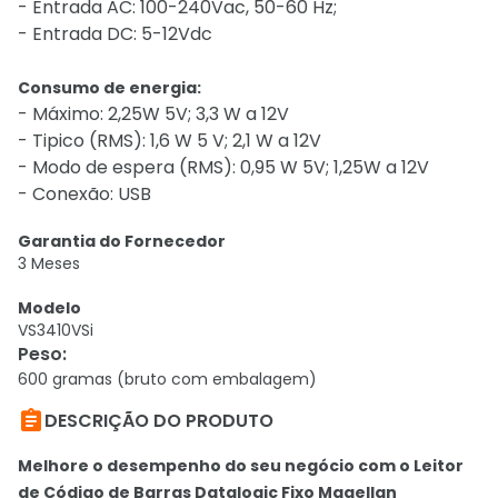
- Entrada AC: 100-240Vac, 50-60 Hz;
- Entrada DC: 5-12Vdc
Consumo de energia:
- Máximo: 2,25W 5V; 3,3 W a 12V
- Tipico (RMS): 1,6 W 5 V; 2,1 W a 12V
- Modo de espera (RMS): 0,95 W 5V; 1,25W a 12V
- Conexão: USB
Garantia do Fornecedor
3 Meses
Modelo
VS3410VSi
Peso
:
600 gramas (bruto com embalagem)

DESCRIÇÃO DO PRODUTO
Melhore o desempenho do seu negócio com o Leitor
de Código de Barras Datalogic Fixo Magellan