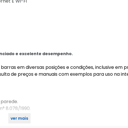
rnet E Wi-Fi
renciado e excelente desempenho.
 de barras em diversas posições e condições, inclusive em 
ulta de preços e manuais com exemplos para uso na in
a parede.
n° 8.078/1990.
ver mais