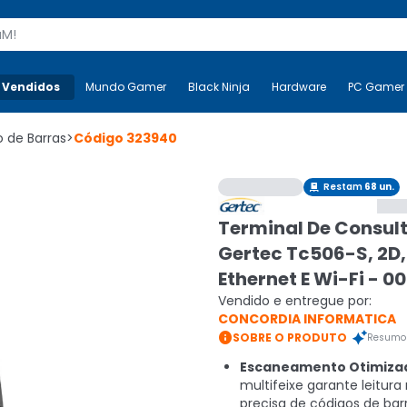
s
 Vendidos
Mais-v-
Mundo Gamer
Mundo Gamer
Black Ninja
Black Ninja
Hardware
Hardware
PC Gamer
o de Barras
>
Código
323940
Restam
68
un.

Terminal De Consul
Gertec Tc506-S, 2D,
Ethernet E Wi-Fi - 0
Vendido e entregue por:
CONCORDIA INFORMATICA

SOBRE O PRODUTO
Resumo 
Escaneamento Otimiza
multifeixe garante leitura
precisa de códigos de barr