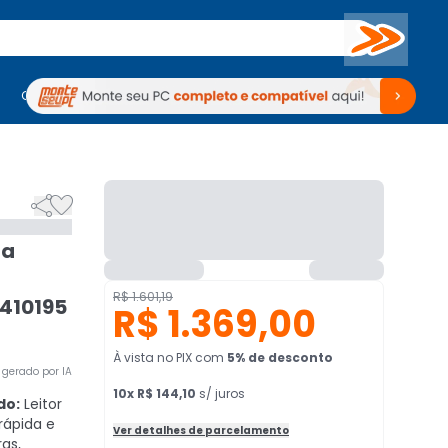
Buscar
PC Gamer
Computadores
Computadores
Periféricos
Periféricos
TV
Venda no KaBuM!
TV
Venda no KaBuM!


ta
R$ 1.601,19
0410195
R$ 1.369,00
À vista no PIX
com
5
% de desconto
gerado por IA
10
x
R$ 144,10
s/ juros
do:
Leitor
 rápida e
Ver detalhes de parcelamento
as,