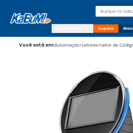
Enviar para:

Buscar produto
Digite o CEP

Departamentos
Cupons
Mais
Você está em:
Automação
>
Leitores
>
Leitor de Códig