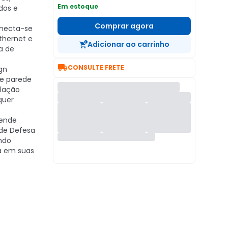
Em estoque
dos e
Comprar agora
necta-se
Ethernet e
Adicionar ao carrinho
ta de

CONSULTE FRETE
gn
e parede
alação
quer
ende
de Defesa
ndo
a em suas