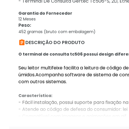
- Terminal De Consulta Gertec Tc506-S, 2D, Ethe
Garantia do Fornecedor
12 Meses
Peso
:
452 gramas (bruto com embalagem)

DESCRIÇÃO DO PRODUTO
O terminal de consulta tc506 possui design dife
Seu leitor multifeixe facilita a leitura de código
úmidos.Acompanha software de sistema de cons
com outros sistemas.
Característica:
- Fácil instalação, possui suporte para fixação n
- Atende ao código de defesa do consumidor: lei 
- Compatível com imagens e animações em gif.
- Acompanha suporte para fixação.