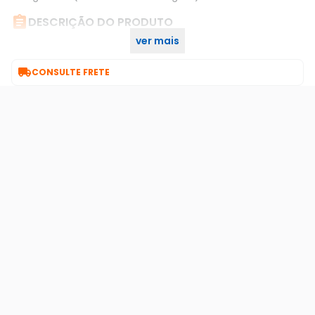

DESCRIÇÃO DO PRODUTO
ver mais
Bateria Alcalina Fx27a Flex

CONSULTE FRETE