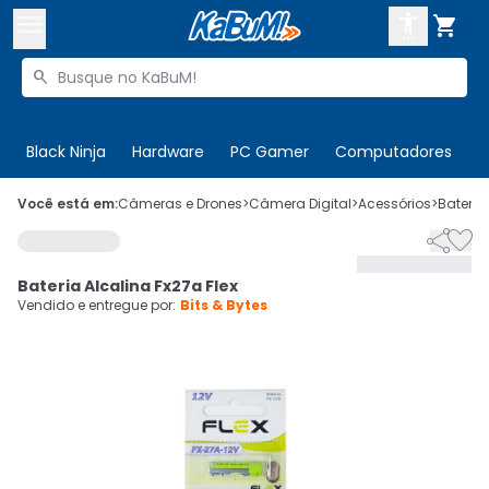



Buscar produtos


Enviar para:
Digite o CEP
Black Ninja
Hardware
PC Gamer
Computadores
P

Olá. Acesse sua conta
Você está em:
Câmeras e Drones
>
Câmera Digital
>
Acessórios
>
Bateria


ENTRE

Departamentos
Bateria Alcalina Fx27a Flex
CADASTRE-SE
Cupons

Vendido e entregue por:
Bits & Bytes
Mais Vendidos

Ativar tradutor em libras
