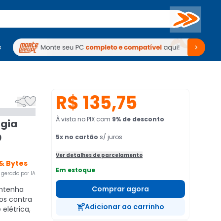
Buscar
s
mputadores
Periféricos
Periféricos
TV
Venda no KaBuM!
TV
Venda no KaBuM!
R$ 135,75


À vista no PIX
com
9
% de desconto
rgia
0
5
x no cartão
s/ juros
Ver detalhes de parcelamento
 & Bytes
Em estoque
gerado por IA
Comprar agora
ntenha
os contra
Adicionar ao carrinho
 elétrica,