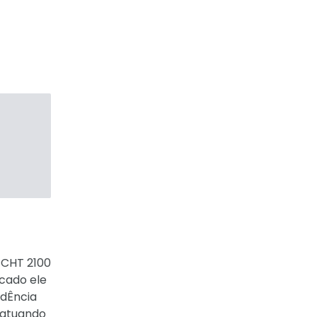
 CHT 2100
rcado ele
idÊncia
, atuando