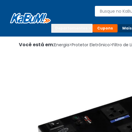
Enviar para:

Buscar produto
Digite o CEP

Departamentos
Cupons
Mais
Você está em:
Energia
>
Protetor Eletrônico
>
Filtro de 