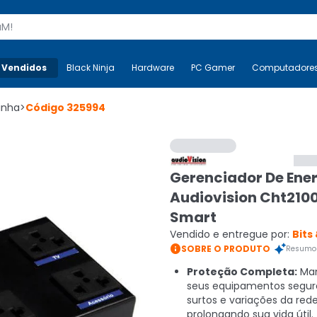
s
 Vendidos
Mais-v-
Black Ninja
Black Ninja
Hardware
Hardware
PC Gamer
PC Gamer
Computadore
Co
Linha
>
Código
325994
Gerenciador De Ene
Audiovision Cht210
Smart
Vendido e entregue por:
Bits

SOBRE O PRODUTO
Resumo 
Proteção Completa:
Ma
seus equipamentos segur
surtos e variações da rede
prolongando sua vida útil.