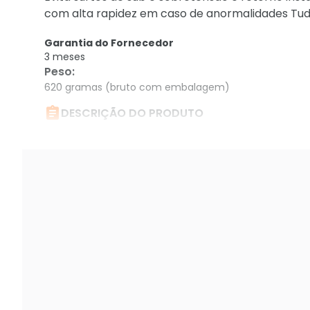
com alta rapidez em caso de anormalidades Tudo 
Garantia do Fornecedor
3 meses
Peso
:
620 gramas (bruto com embalagem)

DESCRIÇÃO DO PRODUTO
Gerenciador De Energia Audiovision Cht2100 Sma