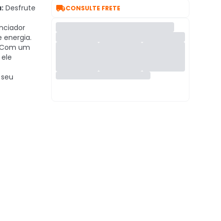

:
Desfrute
CONSULTE FRETE
enciador
e energia.
Com um
 ele
 seu