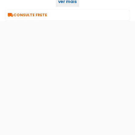
ver mais
laterais.

CONSULTE FRETE