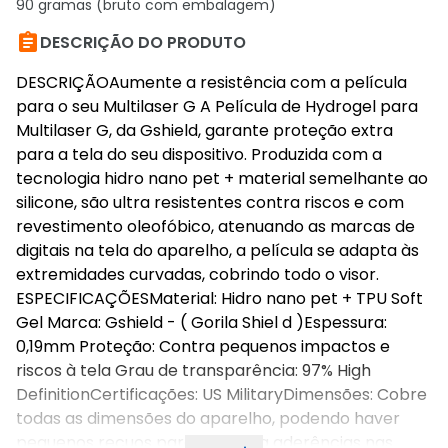
90 gramas (bruto com embalagem)

DESCRIÇÃO DO PRODUTO
DESCRIÇÃOAumente a resistência com a película
para o seu Multilaser G A Película de Hydrogel para
Multilaser G, da Gshield, garante proteção extra
para a tela do seu dispositivo. Produzida com a
tecnologia hidro nano pet + material semelhante ao
silicone, são ultra resistentes contra riscos e com
revestimento oleofóbico, atenuando as marcas de
digitais na tela do aparelho, a película se adapta às
extremidades curvadas, cobrindo todo o visor.
ESPECIFICAÇÕESMaterial: Hidro nano pet + TPU Soft
Gel Marca: Gshield - ( Gorila Shiel d )Espessura:
0,19mm Proteção: Contra pequenos impactos e
riscos à tela Grau de transparência: 97% High
DefinitionCertificações: US MilitaryDimensões: Cobre
todas as dimensões do aparelho, podendo haver
pequenos recuos para melhor a aderências nas