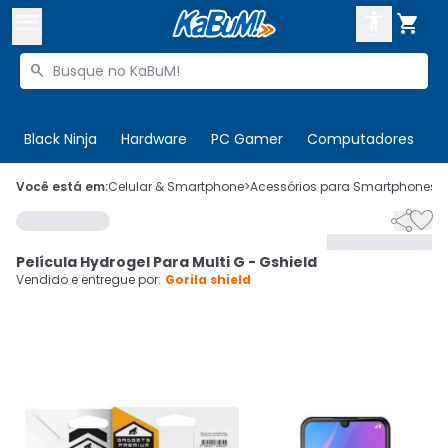



Buscar produtos


Enviar para:
Digite o CEP
Black Ninja
Hardware
PC Gamer
Computadores
P

Olá. Acesse sua conta
Você está em:
Celular & Smartphone
>
Acessórios para Smartphones
>


ENTRE

Departamentos
Película Hydrogel Para Multi G - Gshield
CADASTRE-SE
Cupons

Vendido e entregue por:
Gorila shield
Mais Vendidos

Ativar tradutor em libras
