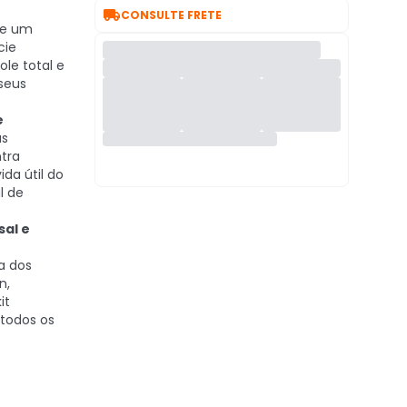

CONSULTE FRETE
de um
cie
ole total e
seus
e
us
tra
da útil do
l de
sal e
a dos
n,
it
 todos os