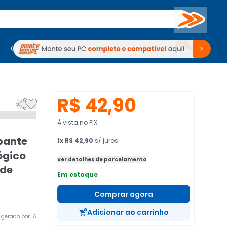
Buscar
PC Gamer
Computadores
Computadores
Periféricos
Periféricos
TV
Venda no KaBuM!
TV
Venda no KaBuM!
R$ 42,90


À vista no PIX
pante
1
x
R$ 42,90
s/ juros
ógico
Ver detalhes de parcelamento
rde
Em estoque
Comprar agora
Adicionar ao carrinho
gerado por IA