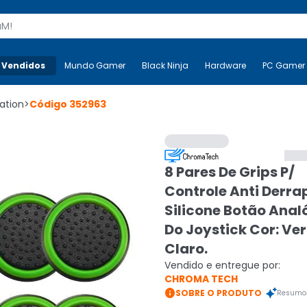
s
 Vendidos
Mais-v-
Mundo Gamer
Mundo Gamer
Black Ninja
Black Ninja
Hardware
Hardware
PC Gamer
ation
>
Código
352963
8 Pares De Grips P/
Controle Anti Derra
Silicone Botão Anal
Do Joystick Cor: Ve
Claro.
Vendido e entregue por:
CHROMA TECH

SOBRE O PRODUTO
Resumo 