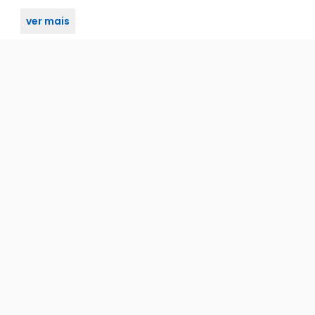
ver mais
3, PS4, PS5, Nintendo Wii, Wii U e Nintendo Switch.