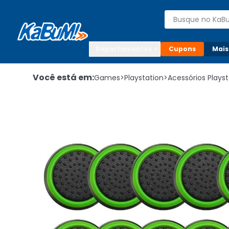
Enviar para:

Buscar produto
Digite o CEP

Departamentos
Cupons
Mais
Você está em:
Games
>
Playstation
>
Acessórios Playst