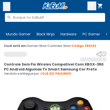



Buscar produtos


Enviar para:
Digite o CEP
Mundo Gamer
Black Ninja
Hardware
PC Gamer
C

Olá. Acesse sua conta
Você está em:
Games
>
Xbox
>
Controles Xbox
>
Código
360142


ENTRE

Departamentos
Controle Sem Fio Wireles Compatível Com XBOX-360
CADASTRE-SE
Cupons

PC Android Algumas Tv Smart Samsung Cor Preto
Vendido e entregue por:
LOJA DO PAULINHO
Mais Vendidos

Ativar tradutor em libras
