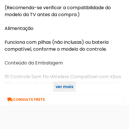
(Recomenda-se verificar a compatibilidade do
modelo da TV antes da compra.)
Alimentação
Funciona com pilhas (não inclusas) ou bateria
compatível, conforme o modelo do controle.
Conteúdo da Embalagem
01 Controle Sem Fio Wireless Compatível com Xbox
360 e Smart TVs Samsung(alguns modelos) / PC /
ver mais
DISPOSITIVO ANDROID

CONSULTE FRETE