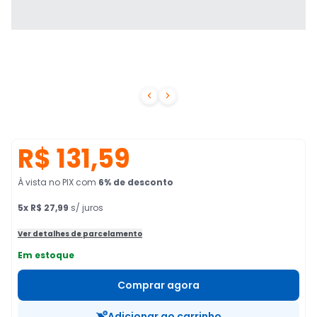


R$ 131,59
À vista no PIX
com
6
% de desconto
5
x
R$ 27,99
s/ juros
Ver detalhes de parcelamento
Em estoque
Comprar agora
Adicionar ao carrinho