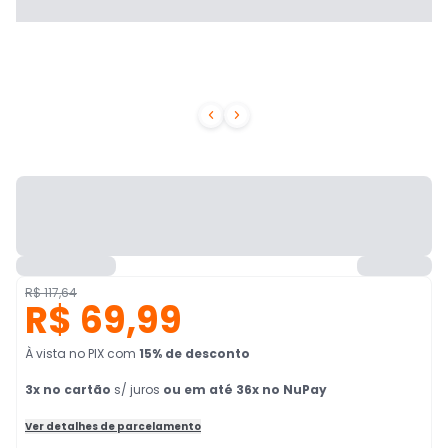


R$ 117,64
R$ 69,99
À vista no PIX
com
15
% de desconto
3
x no cartão
s/ juros
ou em até 36x no NuPay
Ver detalhes de parcelamento