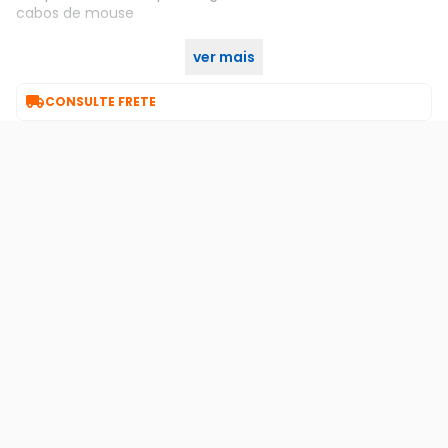
cabos de mouse
- Compatível com todos os tipos de cabos de mouse com
ver mais
fio

CONSULTE FRETE