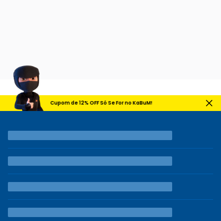
Cupom de 12% OFF Só Se For no KaBuM!