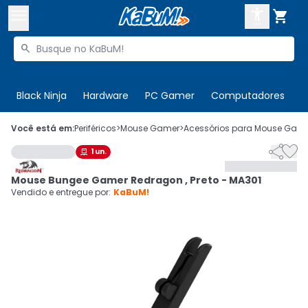



Buscar produtos


Enviar para:
Digite o CEP
Black Ninja
Hardware
PC Gamer
Computadores
P

Olá. Acesse sua conta
Você está em:
Periféricos
>
Mouse Gamer
>
Acessórios para Mouse Gam


1
un.

ENTRE

Departamentos
Mouse Bungee Gamer Redragon , Preto - MA301
CADASTRE-SE
Cupons

Vendido e entregue por:
KaBuM!
Mais Vendidos

Ativar tradutor em libras
