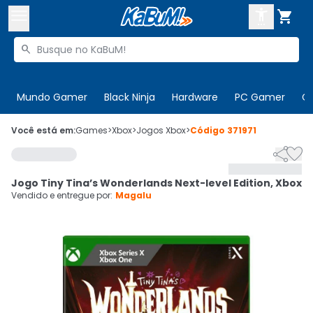



Buscar produtos


Enviar para:
Digite o CEP
Mundo Gamer
Black Ninja
Hardware
PC Gamer
C

Olá. Acesse sua conta
Você está em:
Games
>
Xbox
>
Jogos Xbox
>
Código
371971


ENTRE

Departamentos
Jogo Tiny Tina’s Wonderlands Next-level Edition, Xbox
CADASTRE-SE
Cupons

Vendido e entregue por:
Magalu
Mais Vendidos

Ativar tradutor em libras
