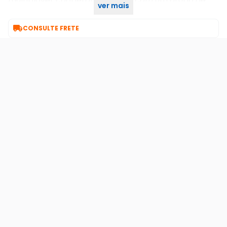
multiplayer cooperativo insano com um grupo de
ver mais
até três jogadores.

CONSULTE FRETE