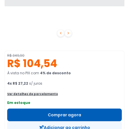


R$ 349,90
R$ 104,54
À vista no PIX
com
4
% de desconto
4
x
R$ 27,22
s/ juros
Ver detalhes de parcelamento
Em estoque
Comprar agora
Adicionar ao carrinho