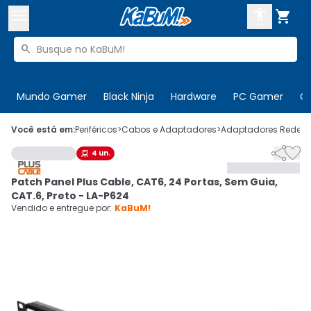



Buscar produtos


Enviar para:
Digite o CEP
Mundo Gamer
Black Ninja
Hardware
PC Gamer
C

Olá. Acesse sua conta
Você está em:
Periféricos
>
Cabos e Adaptadores
>
Adaptadores Rede
>


4
un.

ENTRE

Departamentos
Patch Panel Plus Cable, CAT6, 24 Portas, Sem Guia,
CADASTRE-SE
Cupons

CAT.6, Preto - LA-P624
Vendido e entregue por:
KaBuM!
Mais Vendidos

Ativar tradutor em libras
