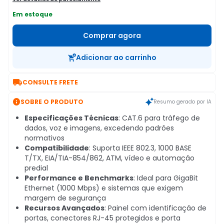
Em estoque
Comprar agora
Adicionar ao carrinho

CONSULTE FRETE

SOBRE O PRODUTO
Resumo gerado por IA
Especificações Técnicas
: CAT.6 para tráfego de
dados, voz e imagens, excedendo padrões
normativos
Compatibilidade
: Suporta IEEE 802.3, 1000 BASE
T/TX, EIA/TIA-854/862, ATM, vídeo e automação
predial
Performance e Benchmarks
: Ideal para GigaBit
Ethernet (1000 Mbps) e sistemas que exigem
margem de segurança
Recursos Avançados
: Painel com identificação de
portas, conectores RJ-45 protegidos e porta