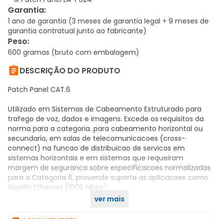
Garantia
:
1 ano de garantia (3 meses de garantia legal + 9 meses de
garantia contratual junto ao fabricante)
Peso
:
600 gramas (bruto com embalagem)

DESCRIÇÃO DO PRODUTO
Patch Panel CAT.6
Utilizado em Sistemas de Cabeamento Estruturado para
trafego de voz, dados e imagens. Excede os requisitos da
norma para a categoria. para cabeamento horizontal ou
secundario, em salas de telecomunicacoes (cross-
connect) na funcao de distribuicao de servicos em
sistemas horizontais e em sistemas que requeiram
margem de seguranca sobre especificacoes normalizadas
para a Categoria 6, provendo suporte as aplicacoes como
GigaBit Ethernet (1000 Mbps).
ver mais
Compre agora no KaBuM!