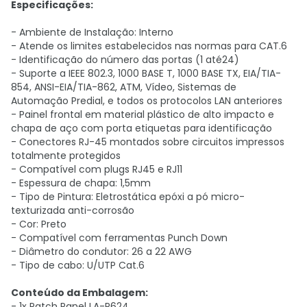
Especificações:
- Ambiente de Instalação: Interno
- Atende os limites estabelecidos nas normas para CAT.6
- Identificação do número das portas (1 até24)
- Suporte a IEEE 802.3, 1000 BASE T, 1000 BASE TX, EIA/TIA-
854, ANSI-EIA/TIA-862, ATM, Vídeo, Sistemas de
Automação Predial, e todos os protocolos LAN anteriores
- Painel frontal em material plástico de alto impacto e
chapa de aço com porta etiquetas para identificação
- Conectores RJ-45 montados sobre circuitos impressos
totalmente protegidos
- Compatível com plugs RJ45 e RJ11
- Espessura de chapa: 1,5mm
- Tipo de Pintura: Eletrostática epóxi a pó micro-
texturizada anti-corrosão
- Cor: Preto
- Compatível com ferramentas Punch Down
- Diâmetro do condutor: 26 a 22 AWG
- Tipo de cabo: U/UTP Cat.6
Conteúdo da Embalagem:
- 1x Patch Panel LA-P624