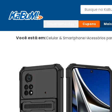
Enviar para:

Buscar produto
Digite o CEP

Departamentos
Cupons
Mais
Você está em:
Celular & Smartphone
>
Acessórios p