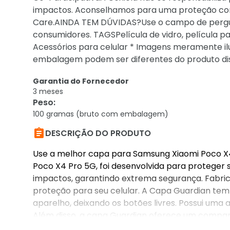
impactos. Aconselhamos para uma proteção com
Care.AINDA TEM DÚVIDAS?Use o campo de pergunt
consumidores. TAGSPelícula de vidro, película par
Acessórios para celular * Imagens meramente ilu
embalagem podem ser diferentes do produto di
Garantia do Fornecedor
3 meses
Peso
:
100 gramas (bruto com embalagem)

DESCRIÇÃO DO PRODUTO
Use a melhor capa para Samsung Xiaomi Poco X4
Poco X4 Pro 5G, foi desenvolvida para proteger 
impactos, garantindo extrema segurança. Fabri
proteção para seu celular. A Capa Guardian tem
aparelho, deixando os botões livres. Possui uma al
Além disso, a capa Guardian oferece um compart
antes de finalizar a compra