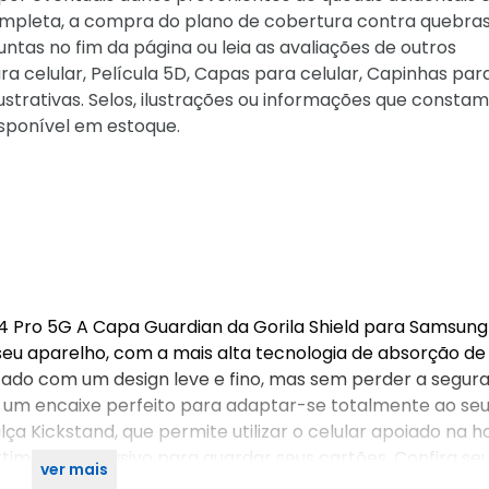
pleta, a compra do plano de cobertura contra quebras
as no fim da página ou leia as avaliações de outros
a celular, Película 5D, Capas para celular, Capinhas para
strativas. Selos, ilustrações ou informações que constam
sponível em estoque.
 Pro 5G A Capa Guardian da Gorila Shield para Samsung
seu aparelho, com a mais alta tecnologia de absorção de
cado com um design leve e fino, mas sem perder a segur
 um encaixe perfeito para adaptar-se totalmente ao se
ça Kickstand, que permite utilizar o celular apoiado na ho
imento exclusivo para guardar seus cartões. Confira se
ver mais