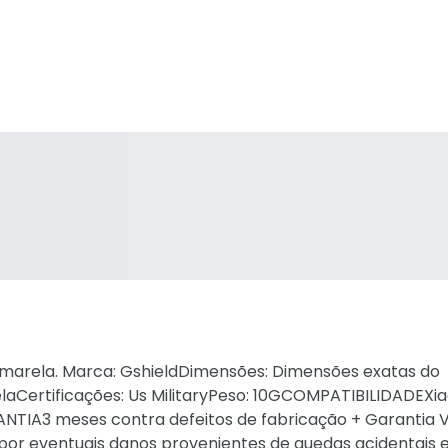
 Amarela. Marca: GshieldDimensões: Dimensões exatas do
elaCertificações: Us MilitaryPeso: 10GCOMPATIBILIDADEXi
TIA3 meses contra defeitos de fabricação + Garantia Vi
 por eventuais danos provenientes de quedas acidentais 