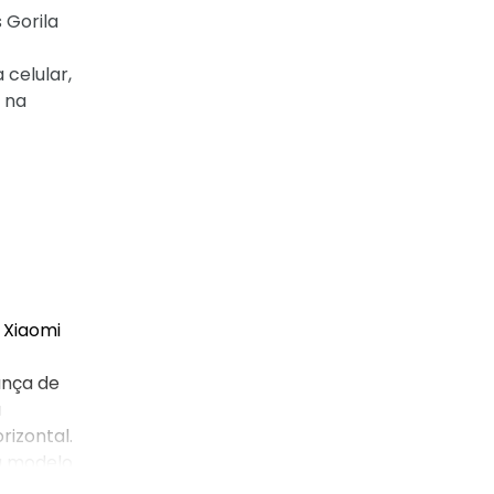
 Gorila
 celular,
 na
 Xiaomi
ança de
u
rizontal.
u modelo