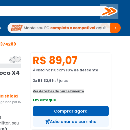
Buscar
s
mputadores
Periféricos
Periféricos
TV
Venda no KaBuM!
TV
Venda no KaBuM!
374289
R$ 89,07


À vista no PIX
com
10
% de desconto
oco X4
3
x
R$ 32,99
s/ juros
Ver detalhes de parcelamento
la shield
Em estoque
gerado por IA
Comprar agora
e
Adicionar ao carrinho
litar, seu
tará