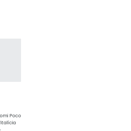
aomi Poco
talícia
e