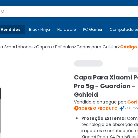
s
 Vendidos
Mais-v-
Black Ninja
Black Ninja
Hardware
Hardware
PC Gamer
PC Gamer
Computadore
Co
ara Smartphones
>
Capas e Películas
>
Capas para Celular
>
Código
Capa Para Xiaomi P
Pro 5g - Guardian -
Gshield
Vendido e entregue por:
Gori

SOBRE O PRODUTO
Resumo 
Proteção Extrema:
Com
tecnologia de absorção d
impactos e certificação mi
Xiaomi Poco X4 Pro 5G es