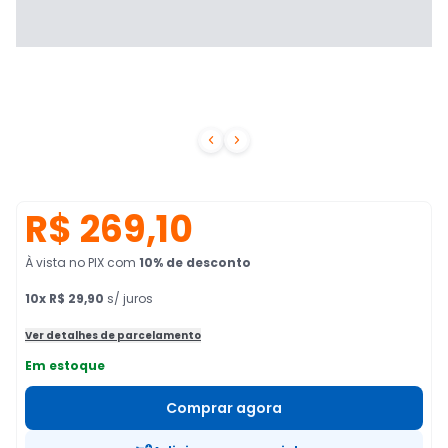


R$ 269,10
À vista no PIX
com
10
% de desconto
10
x
R$ 29,90
s/ juros
Ver detalhes de parcelamento
Em estoque
Comprar agora