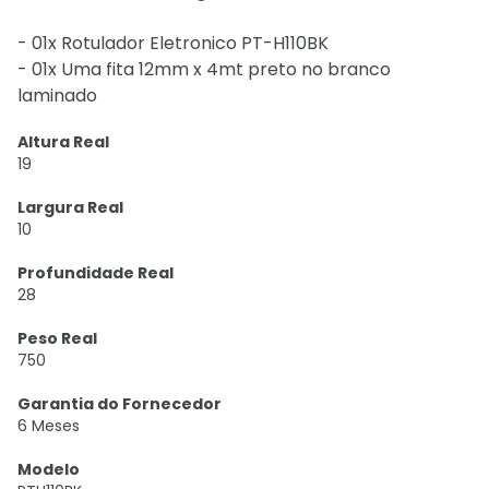
- 01x Rotulador Eletronico PT-H110BK
- 01x Uma fita 12mm x 4mt preto no branco
laminado
Altura Real
19
Largura Real
10
Profundidade Real
28
Peso Real
750
Garantia do Fornecedor
6 Meses
Modelo