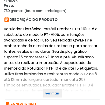
PTH110BK
Peso
:
750 gramas (bruto com embalagem)

DESCRIÇÃO DO PRODUTO
Rotulador Eletrônico Portátil Brother PT-H110BK é o
substituto do modelo PT-H105, com funções
avançadas e de fácil uso. Seu teclado QWERTY é
emborrachado e teclas de um toque para acessar
fontes, estilos e molduras. Seu display gráfico
suporta 15 caracteres x 1 linha e pré-visualização
antes de realizar a impressão. A capacidade de
memória do Rotulador PTH110 é de até 15 etiquetas,
utiliza fitas laminadas e resistentes modelo TZ de 6
até 12mm de largura, cortador manual e 253
símbolos embutidos. Rotulador Brother PT H110 é
ideal para uso doméstico, escritório, comércios,
ver mais
indústrias e Telecom (função bandeirola)..

CONSULTE FRETE