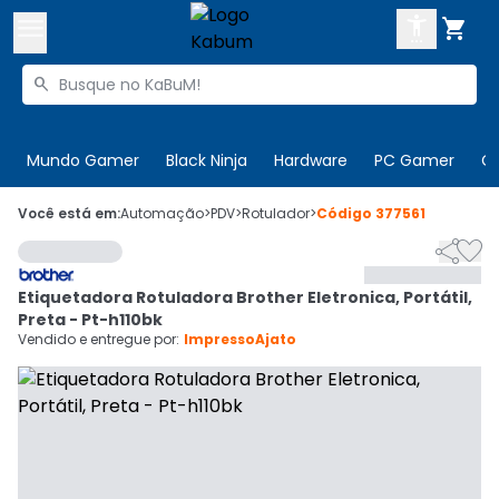



Buscar produtos


Enviar para:
Digite o CEP
Mundo Gamer
Black Ninja
Hardware
PC Gamer
C

Olá. Acesse sua conta
Você está em:
Automação
>
PDV
>
Rotulador
>
Código
377561


ENTRE

Departamentos
Etiquetadora Rotuladora Brother Eletronica, Portátil,
CADASTRE-SE
Cupons

Preta - Pt-h110bk
Vendido e entregue por:
ImpressoAjato
Mais Vendidos

Ativar tradutor em libras
