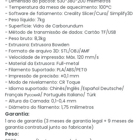
- Dimensão do pacote: 530*380*200 milímetros
- Temperatura da mesa de aquecimento: 100°C
- Software de fatiamento: Creality Slicer/Cura/ Simplify3D
- Peso líquido: 7kg
- Superfície: Vidro de Carborundum
- Método de transmissão de dados: Cartão TF/USB
- Peso bruto: 8,3kg
- Extrusora: Extrusora Bowden
- Formato de arquivo 3D: STL/OBJ/AMF
- Velocidade de impressão: Máx. 120 mm/s
- Material da Extrusora: Full-metal
- Filamento Suportado: PLA/ABS/PETG
- Impressão de precisão: ±0,1 mm
- Modo de nivelamento: CR Toque
- Idioma suportado: Chinês/Inglês /Español Deutsche/
Français Pусский/ Português Italiano/ Türk
- Altura da Camada: 0,1-0,4 mm
- Diâmetro do filamento: 1,75 milímetros
Garantia
:
1 ano de garantia (3 meses de garantia legal + 9 meses de
garantia contratual junto ao fabricante)
Peso
: