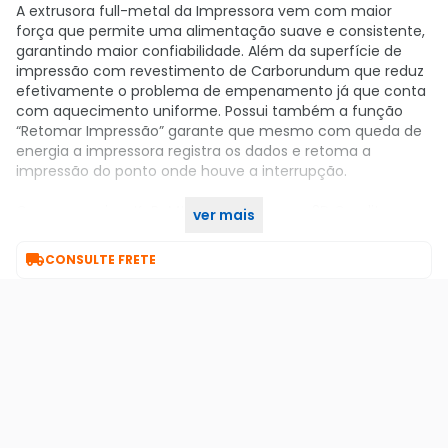
A extrusora full-metal da Impressora vem com maior
força que permite uma alimentação suave e consistente,
garantindo maior confiabilidade. Além da superfície de
impressão com revestimento de Carborundum que reduz
efetivamente o problema de empenamento já que conta
com aquecimento uniforme. Possui também a função
“Retomar Impressão” garante que mesmo com queda de
energia a impressora registra os dados e retoma a
impressão do ponto onde houve a interrupção.
Compre aqui no KaBuM! a sua Impressora 3D Creality
ver mais
Ender-3 Neo.

CONSULTE FRETE