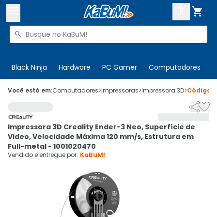



Buscar produtos


Enviar para:
Digite o CEP
Black Ninja
Hardware
PC Gamer
Computadores
P

Olá. Acesse sua conta
Você está em:
Computadores
>
Impressoras
>
Impressora 3D
>
Código
3


ENTRE

Departamentos
Impressora 3D Creality Ender-3 Neo, Superfície de
CADASTRE-SE
Cupons

Video, Velocidade Máxima 120 mm/s, Estrutura em
Full-metal - 1001020470
Mais Vendidos

Vendido e entregue por:
KaBuM!
Ativar tradutor em libras
