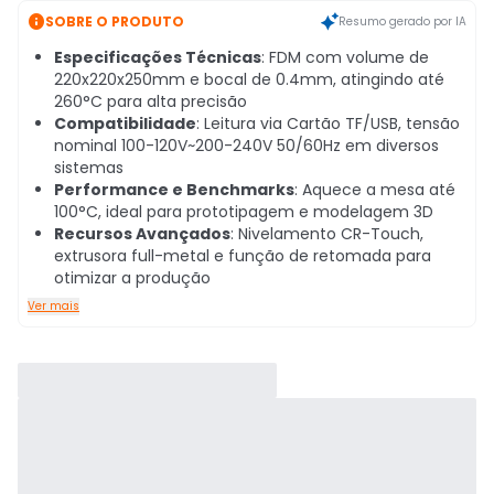

SOBRE O PRODUTO
Resumo gerado por IA
Especificações Técnicas
: FDM com volume de
220x220x250mm e bocal de 0.4mm, atingindo até
260°C para alta precisão
Compatibilidade
: Leitura via Cartão TF/USB, tensão
nominal 100-120V~200-240V 50/60Hz em diversos
sistemas
Performance e Benchmarks
: Aquece a mesa até
100°C, ideal para prototipagem e modelagem 3D
Recursos Avançados
: Nivelamento CR-Touch,
extrusora full-metal e função de retomada para
otimizar a produção
Ver mais