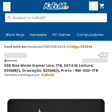



Buscar produtos


Enviar para:
Digite o CEP
Black Ninja
Hardware
PC Gamer
Computadores
P

Olá. Acesse sua conta
Você está em:
Hardware
>
SSD
>
SSD SATA
>
Código
383896


ENTRE

Departamentos
SSD Rise Mode Gamer Line, 1TB, SATA III, Leitura:
CADASTRE-SE
Cupons

530MB/s, Gravação: 520MB/s, Preto - RM-SSD-1TB
Vendido e entregue por:
KaBuM!
Mais Vendidos

Ativar tradutor em libras
