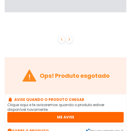



Ops! Produto esgotado

AVISE QUANDO O PRODUTO CHEGAR
Clique aqui e te avisaremos quando o produto estiver
disponível novamente
ME AVISE

SOBRE O PRODUTO
Resumo gerado por IA