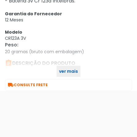
- Bateria 3v Cr 123a Intelbras.
Garantia do Fornecedor
12 Meses
Modelo
CR123A 3V
Peso
:
20 gramas (bruto com embalagem)

DESCRIÇÃO DO PRODUTO
ver mais
Bateria 3v Cr 123a Intelbras.

CONSULTE FRETE