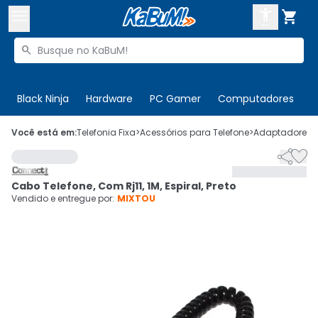



Buscar produtos


Enviar para:
Digite o CEP
Black Ninja
Hardware
PC Gamer
Computadores
P

Olá. Acesse sua conta
Você está em:
Telefonia Fixa
>
Acessórios para Telefone
>
Adaptadores 


ENTRE

Departamentos
Cabo Telefone, Com Rj11, 1M, Espiral, Preto
CADASTRE-SE
Cupons

Vendido e entregue por:
MIXTOU
Mais Vendidos

Ativar tradutor em libras
