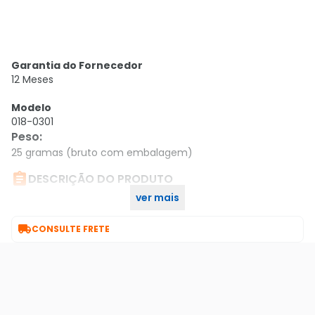
Garantia do Fornecedor
12 Meses
Modelo
018-0301
Peso
:
25 gramas (bruto com embalagem)

DESCRIÇÃO DO PRODUTO
ver mais
Cabo Telefone Com Rj11 1m Espiral - Preto

CONSULTE FRETE