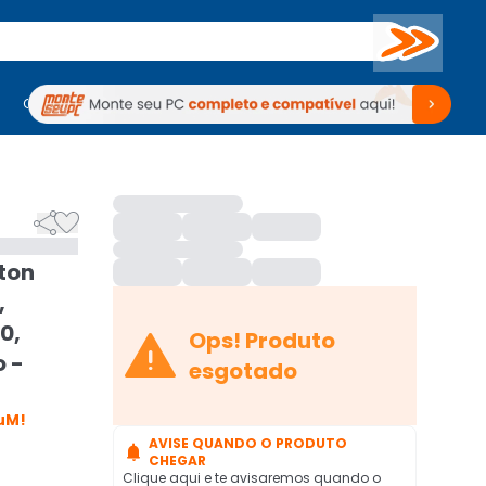
Buscar
PC Gamer
Computadores
Computadores
Periféricos
Periféricos
TV
Venda no KaBuM!
TV
Venda no KaBuM!


ton
,
0,

Ops! Produto
o -
esgotado
uM!
AVISE QUANDO O PRODUTO

CHEGAR
Clique aqui e te avisaremos quando o