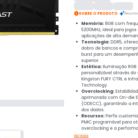

SOBRE O PRODUTO
Resumo 
Memória:
8GB com frequ
5200MHz, ideal para jogos
aplicações de alta deman
Tecnologia:
DDR5, ofere
dobro de bancos e compr
burst para um desempen
superior.
Estética:
Iluminação RGB
personalizável através do
Kingston FURY CTRL e Infr
Technology.
Overclocking:
Estabilida
aprimorada com On-die 
(ODECC), garantindo a in
dos dados.
Recursos:
Perfis customiz
PMIC programável para ot
overclocking e a perform
Ver mais