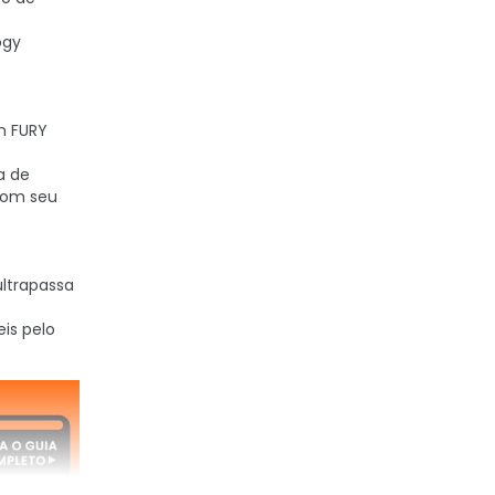
ogy
n FURY
a de
 com seu
ltrapassa
is pelo