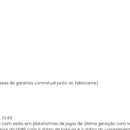
eses de garantia contratual junto ao fabricante)
, CL40
ck com estilo em plataformas de jogos de última geração com t
perior da DDR5 com o dobro de bancos e o dobro do comprimen