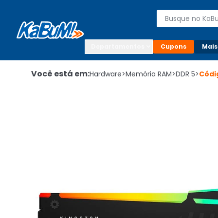
Enviar para:

Buscar produto
Digite o CEP

Departamentos
Cupons
Mais
Você está em:
Hardware
>
Memória RAM
>
DDR 5
>
Códi