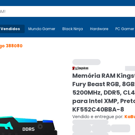
s
 Vendidos
Mais-v-
Mundo Gamer
Mundo Gamer
Black Ninja
Black Ninja
Hardware
Hardware
PC Gamer
go
388080
Memória RAM Kings
Fury Beast RGB, 8GB
5200MHz, DDR5, CL4
para Intel XMP, Pret
KF552C40BBA-8
Vendido e entregue por:
KaB