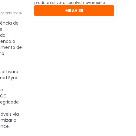
produto estiver disponível novamente
ME AVISE
gerado por IA
ência de
 e
da.
cendo o
imento de
ho
 software
ared Sync
de
ECC
tegridade
áveis via
imizar o
ance.