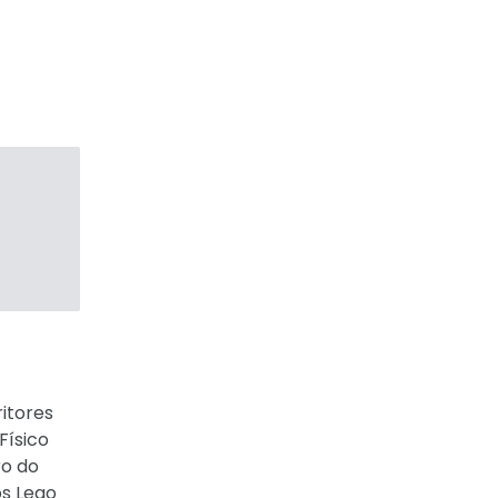
itores
Físico
o do
s Lego