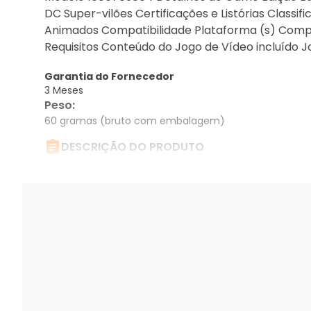
DC Super-vilões Certificações e Listórias Classif
Animados Compatibilidade Plataforma (s) Compa
Requisitos Conteúdo do Jogo de Vídeo incluído
Garantia do Fornecedor
3 Meses
Peso
:
60 gramas (bruto com embalagem)

DESCRIÇÃO DO PRODUTO
Jogo Lego Dc Super-villains Edição Standard Par