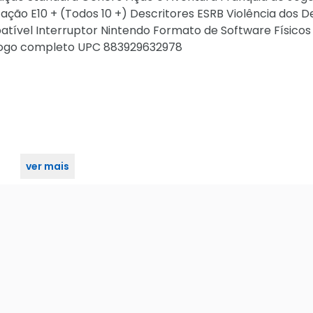
icação E10 + (Todos 10 +) Descritores ESRB Violência dos 
tível Interruptor Nintendo Formato de Software Físicos
 Jogo completo UPC 883929632978
ver mais
a Nintendo Switch