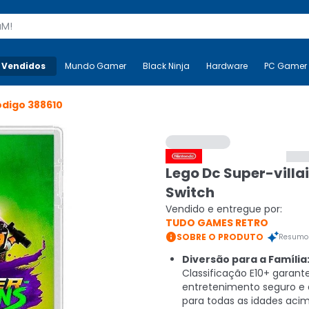
s
 Vendidos
Mais-v-
Mundo Gamer
Mundo Gamer
Black Ninja
Black Ninja
Hardware
Hardware
PC Gamer
ódigo
388610
Lego Dc Super-villai
Switch
Vendido e entregue por:
TUDO GAMES RETRO

SOBRE O PRODUTO
Resumo 
Diversão para a Família
Classificação E10+ garant
entretenimento seguro e
para todas as idades acim