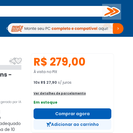
Buscar
PC Gamer
Computadores
Computadores
Periféricos
Periféricos
TV
Venda no KaBuM!
TV
Venda no KaBuM!
R$ 279,00


À vista no PIX
ns -
10
x
R$ 27,90
s/ juros
Ver detalhes de parcelamento
gerado por IA
Em estoque
:
Comprar agora
e
 adequado
Adicionar ao carrinho
a de 10