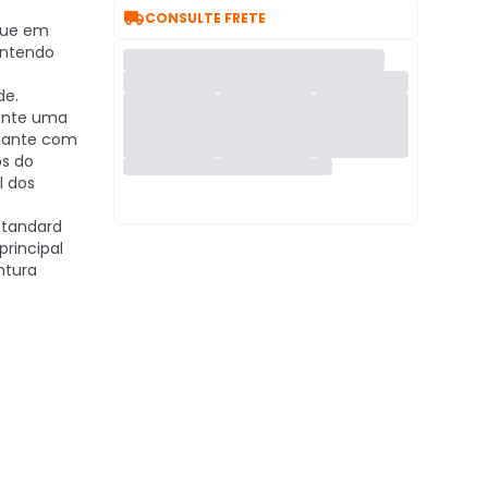

CONSULTE FRETE
ue em
intendo
de.
ente uma
onante com
os do
l dos
Standard
rincipal
ntura