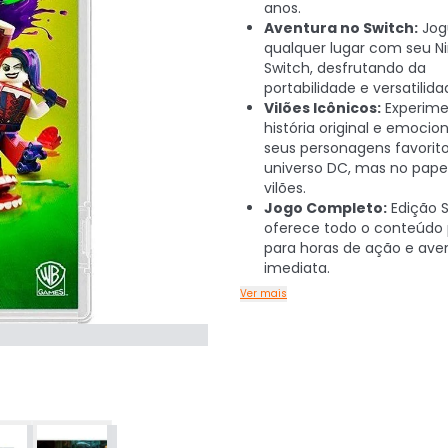
anos.
Aventura no Switch:
Jog
qualquer lugar com seu N
Switch, desfrutando da
portabilidade e versatilida
Vilões Icônicos:
Experim
história original e emoci
seus personagens favorit
universo DC, mas no pape
vilões.
Jogo Completo:
Edição 
oferece todo o conteúdo p
para horas de ação e ave
imediata.
Ver mais