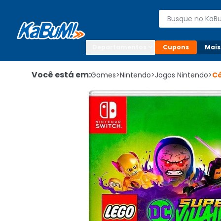
Enviar para:

Buscar produto
Digite o CEP

Departamentos
Cupons
Mais
Você está em:
Games
>
Nintendo
>
Jogos Nintendo
>
C