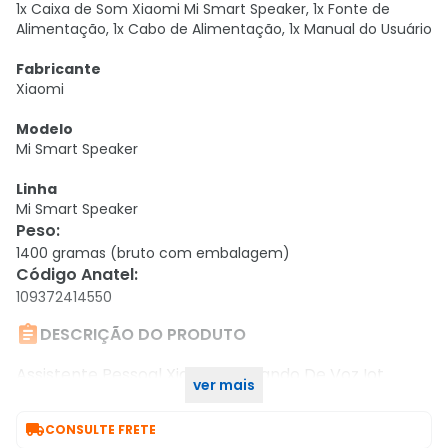
1x Caixa de Som Xiaomi Mi Smart Speaker, 1x Fonte de
Alimentação, 1x Cabo de Alimentação, 1x Manual do Usuário
Fabricante
Xiaomi
Modelo
Mi Smart Speaker
Linha
Mi Smart Speaker
Peso
:
1400 gramas (bruto com embalagem)
Código Anatel
:
109372414550

DESCRIÇÃO DO PRODUTO
Assistente Pessoal Xiaomi Comando De Voz Iot
ver mais
Smart Home Google Home 12w App Wifi Bt, Branco

CONSULTE FRETE