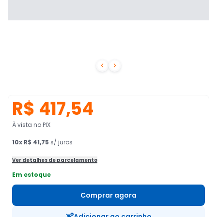


R$ 417,54
À vista no PIX
10
x
R$ 41,75
s/ juros
Ver detalhes de parcelamento
Em estoque
Comprar agora
Adicionar ao carrinho