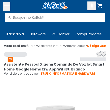



Buscar produtos


Enviar para:
Digite o CEP
Black Ninja
Hardware
PC Gamer
Computadores
P

Olá. Acesse sua conta
Você está em:
Áudio
>
Assistente Virtual
>
Amazon Alexa
>
Código
389111


ENTRE

Departamentos
Assistente Pessoal Xiaomi Comando De Voz Iot Smart
CADASTRE-SE
Cupons

Home Google Home 12w App Wifi Bt, Branco
Vendido e entregue por:
TRUEX INFORMATICA E HARDWARE
Mais Vendidos

Ativar tradutor em libras
