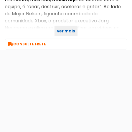
equipe, é “criar, destruir, acelerar e gritar”. Ao lado
de Major Nelson, figurinha carimbada da
comunidade Xbox, o produtor executivo Jorg
Neumann explica um pouco melhor em vídeos no
ver mais
youtube como o game funciona.

CONSULTE FRETE