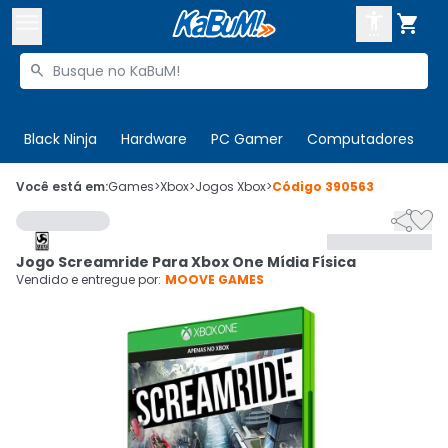



Buscar produtos


Enviar para:
Digite o CEP
Black Ninja
Hardware
PC Gamer
Computadores
P

Olá. Acesse sua conta
Você está em:
Games
>
Xbox
>
Jogos Xbox
>
Código
390563


ENTRE

Departamentos
Jogo Screamride Para Xbox One Mídia Física
CADASTRE-SE
Cupons

Vendido e entregue por:
MOOVE GAMES
Mais Vendidos

Ativar tradutor em libras
