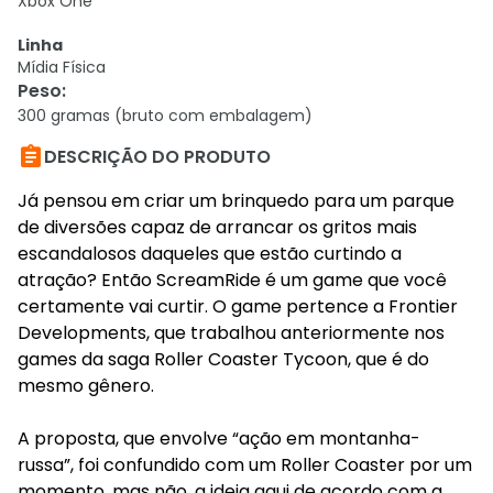
Xbox One
Linha
Mídia Física
Peso
:
300 gramas (bruto com embalagem)

DESCRIÇÃO DO PRODUTO
Já pensou em criar um brinquedo para um parque
de diversões capaz de arrancar os gritos mais
escandalosos daqueles que estão curtindo a
atração? Então ScreamRide é um game que você
certamente vai curtir. O game pertence a Frontier
Developments, que trabalhou anteriormente nos
games da saga Roller Coaster Tycoon, que é do
mesmo gênero.
A proposta, que envolve “ação em montanha-
russa”, foi confundido com um Roller Coaster por um
momento, mas não, a ideia aqui de acordo com a