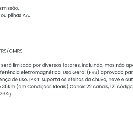
smissão.
ou pilhas AA.
 FRS/GMRS.
 será limitado por diversos fatores, incluindo, mas não ap
erferência eletromagnética. Uso Geral (FRS) aprovado pa
cença de uso. IPX4: suporta os efeitos da chuva, neve e ou
 35km (em Condições Ideais) Canais:22 canais, 121 código
626Kg