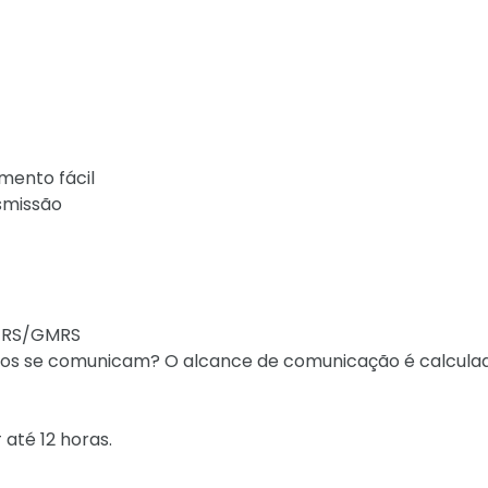
ento fácil
smissão
 FRS/GMRS
dios se comunicam? O alcance de comunicação é calcul
até 12 horas.