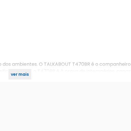
o dos ambientes. O TALKABOUT T470BR é o companheiro
ificação IPX4, o T470BR é à prova de intempéries, capaz
ver mais
mbutida torna possível chegar onde você precisa no esc