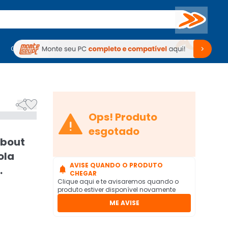
Buscar
PC Gamer
Computadores
Computadores
Periféricos
Periféricos
TV
Venda no KaBuM!
TV
Venda no KaBuM!



Ops! Produto
esgotado
about
ola
AVISE QUANDO O PRODUTO
.

CHEGAR
Clique aqui e te avisaremos quando o
produto estiver disponível novamente
ME AVISE