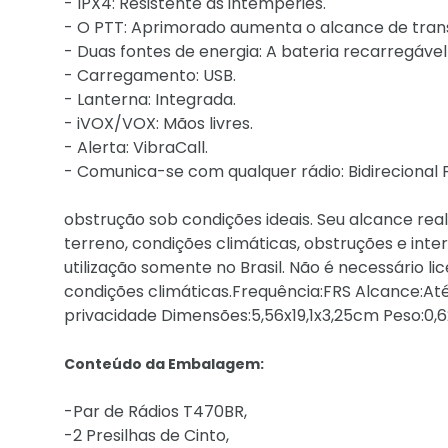
- IPX4: Resistente às intempéries.
- O PTT: Aprimorado aumenta o alcance de tran
- Duas fontes de energia: A bateria recarregável 
- Carregamento: USB.
- Lanterna: Integrada.
- iVOX/VOX: Mãos livres.
- Alerta: VibraCall.
- Comunica-se com qualquer rádio: Bidirecional
obstrução sob condições ideais. Seu alcance real
terreno, condições climáticas, obstruções e int
utilização somente no Brasil. Não é necessário li
condições climáticas.Frequência:FRS Alcance:Até
privacidade Dimensões:5,56x19,1x3,25cm Peso:0,
Conteúdo da Embalagem:
-Par de Rádios T470BR,
-2 Presilhas de Cinto,