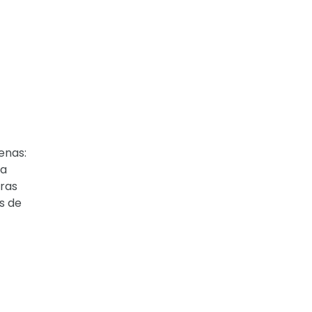
enas:
ra
tras
s de