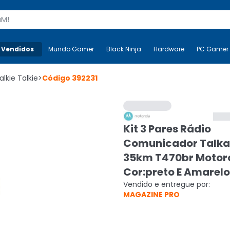
s
 Vendidos
Mais-v-
Mundo Gamer
Mundo Gamer
Black Ninja
Black Ninja
Hardware
Hardware
PC Gamer
lkie Talkie
>
Código
392231
Kit 3 Pares Rádio
Comunicador Talk
35km T470br Motor
Cor:preto E Amarelo
Vendido e entregue por:
MAGAZINE PRO