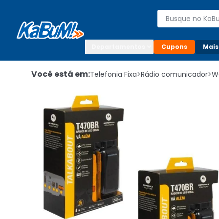
Enviar para:

Buscar produto
Digite o CEP

Departamentos
Cupons
Mais
Você está em:
Telefonia Fixa
>
Rádio comunicador
>
Wa