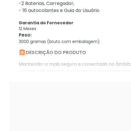
-2 Baterias, Carregador,
- 16 autocolantes e Guia do Usuário
Garantia do Fornecedor
12 Meses
Peso
:
3000 gramas (bruto com embalagem)

DESCRIÇÃO DO PRODUTO
Mantendo-o mais seguro e conectado no âmbit
viagem robusto que você precisa. Com uma class
suportar ambientes severos. Uma lanterna LED e