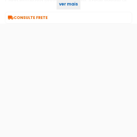
Capa Protetora Hprime Lightcase, Apple Iphone 14
ver mais
Pro Max

CONSULTE FRETE