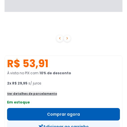


R$ 53,91
À vista no PIX
com
10
% de desconto
2
x
R$ 29,95
s/ juros
Ver detalhes de parcelamento
Em estoque
Comprar agora
Adicionar ao carrinho