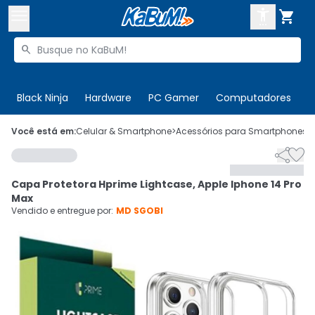



Buscar produtos


Enviar para:
Digite o CEP
Black Ninja
Hardware
PC Gamer
Computadores
P

Olá. Acesse sua conta
Você está em:
Celular & Smartphone
>
Acessórios para Smartphones
>


ENTRE

Departamentos
Capa Protetora Hprime Lightcase, Apple Iphone 14 Pro
CADASTRE-SE
Cupons

Max
Vendido e entregue por:
MD SGOBI
Mais Vendidos

Ativar tradutor em libras
