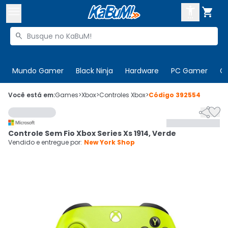



Buscar produtos


Enviar para:
Digite o CEP
Mundo Gamer
Black Ninja
Hardware
PC Gamer
C

Olá. Acesse sua conta
Você está em:
Games
>
Xbox
>
Controles Xbox
>
Código
392554


ENTRE

Departamentos
Controle Sem Fio Xbox Series Xs 1914, Verde
CADASTRE-SE
Cupons

Vendido e entregue por:
New York Shop
Mais Vendidos

Ativar tradutor em libras
