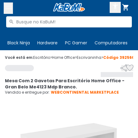



Buscar produtos


Enviar para:
Digite o CEP
Black Ninja
Hardware
PC Gamer
Computadores
P

Olá. Acesse sua conta
Você está em:
Escritório
>
Home Office
>
Escrivaninha
>
Código
392566


ENTRE

Departamentos
Mesa Com 2 Gavetas Para Escritório Home Office -
CADASTRE-SE
Cupons

Gran Belo Me4123 Mdp Branco.
Vendido e entregue por:
WEBCONTINENTAL MARKETPLACE
Mais Vendidos

Ativar tradutor em libras
