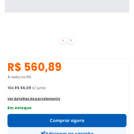


R$ 560,89
À vista no PIX
10
x
R$ 56,08
s/ juros
Ver detalhes de parcelamento
Em estoque
Comprar agora
Adicionar ao carrinho