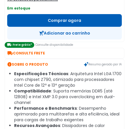
Em estoque
Comprar agora
Adicionar ao carrinho

Frete grátis*
Consulte disponibilidade

CONSULTE FRETE

SOBRE O PRODUTO
Resumo gerado por IA
Especificações Técnicas
: Arquitetura Intel LGA 1700
com chipset Z790, otimizado para processadores
Intel Core de 12ª e 13ª geração
Compatibilidade
: Suporta memórias DDR5 (até
128GB) e Intel XMP 3.0 para overclocking em dual-
channel
Performance e Benchmarks
: Desempenho
aprimorado para multitarefas e alta eficiência, ideal
para cargas de trabalho exigentes
Recursos Avançados
: Dissipadores de calor