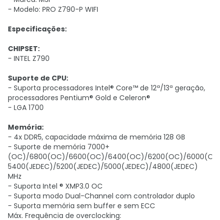
- Modelo: PRO Z790-P WIFI
Especificações:
CHIPSET:
- INTEL Z790
Suporte de CPU:
- Suporta processadores Intel® Core™ de 12ª/13ª geração,
processadores Pentium® Gold e Celeron®
- LGA 1700
Memória:
- 4x DDR5, capacidade máxima de memória 128 GB
- Suporte de memória 7000+
(OC)/6800(OC)/6600(OC)/6400(OC)/6200(OC)/6000(OC)
5400(JEDEC)/5200(JEDEC)/5000(JEDEC)/4800(JEDEC)
MHz
- Suporta Intel ® XMP3.0 OC
- Suporta modo Dual-Channel com controlador duplo
- Suporta memória sem buffer e sem ECC
Máx. Frequência de overclocking: