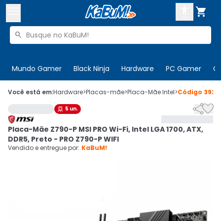



Buscar produtos


Enviar para:
Digite o CEP
Mundo Gamer
Black Ninja
Hardware
PC Gamer
C

Olá. Acesse sua conta
Você está em:
Hardware
>
Placas-mãe
>
Placa-Mãe Intel
>
Código
3925


5
un.

ENTRE

Departamentos
Placa-Mãe Z790-P MSI PRO Wi-Fi, Intel LGA 1700, ATX,
CADASTRE-SE
Cupons

DDR5, Preto - PRO Z790-P WIFI
Vendido e entregue por:
KaBuM!
Mais Vendidos

Ativar tradutor em libras
