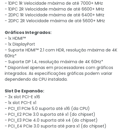
- 1DPC 1R Velocidade máxima de até 7000+ MHz
- 1DPC 2R Velocidade máxima de até 6600+ MHz
- 2DPC 1R Velocidade máxima de até 6400+ MHz
- 2DPC 2R Velocidade máxima de até 5600+ MHz
Gráficos Integrados:
- 1x HDMI™
- 1x DisplayPort
- Suporte HDMI™ 2.1 com HDR, resolução máxima de 4K
60Hz*
- Suporte DP 1.4, resolução máxima de 4K 60Hz*
* Disponível apenas em processadores com gráficos
integrados. As especificações gráficas podem variar
dependendo da CPU instalada.
Slot De Expansão:
- 3x slot PCI-E x16
- 1x slot PCI-E x1
- PCI_E1 PCIe 5.0 suporta até x16 (da CPU)
- PCI_E2 PCIe 3.0 suporta até x1 (do chipset)
- PCI_E3 PCIe 4.0 suporta até x4 (do chipset)
- PCI_E4 PCIe 3.0 suporta até para x1 (do chipset)