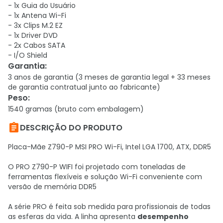
- 1x Guia do Usuário
- 1x Antena Wi-Fi
- 3x Clips M.2 EZ
- 1x Driver DVD
- 2x Cabos SATA
- I/O Shield
Garantia
:
3 anos de garantia (3 meses de garantia legal + 33 meses
de garantia contratual junto ao fabricante)
Peso
:
1540 gramas (bruto com embalagem)

DESCRIÇÃO DO PRODUTO
Placa-Mãe Z790-P MSI PRO Wi-Fi, Intel LGA 1700, ATX, DDR5
O PRO Z790-P WIFI foi projetado com toneladas de
ferramentas flexíveis e solução Wi-Fi conveniente com
versão de memória DDR5
A série PRO é feita sob medida para profissionais de todas
as esferas da vida. A linha apresenta
desempenho