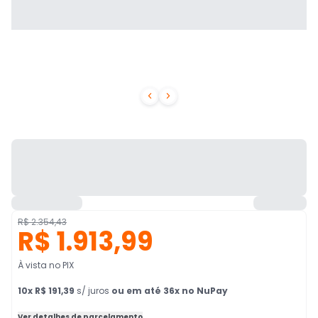


R$ 2.354,43
R$ 1.913,99
À vista no PIX
10
x
R$ 191,39
s/ juros
ou em até 36x no NuPay
Ver detalhes de parcelamento