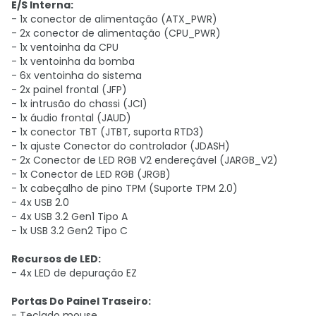
E/S Interna:
- 1x conector de alimentação (ATX_PWR)
- 2x conector de alimentação (CPU_PWR)
- 1x ventoinha da CPU
- 1x ventoinha da bomba
- 6x ventoinha do sistema
- 2x painel frontal (JFP)
- 1x intrusão do chassi (JCI)
- 1x áudio frontal (JAUD)
- 1x conector TBT (JTBT, suporta RTD3)
- 1x ajuste Conector do controlador (JDASH)
- 2x Conector de LED RGB V2 endereçável (JARGB_V2)
- 1x Conector de LED RGB (JRGB)
- 1x cabeçalho de pino TPM (Suporte TPM 2.0)
- 4x USB 2.0
- 4x USB 3.2 Gen1 Tipo A
- 1x USB 3.2 Gen2 Tipo C
Recursos de LED:
- 4x LED de depuração EZ
Portas Do Painel Traseiro:
- Teclado mouse