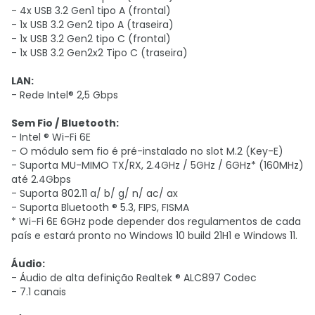
- 4x USB 3.2 Gen1 tipo A (frontal)
- 1x USB 3.2 Gen2 tipo A (traseira)
- 1x USB 3.2 Gen2 tipo C (frontal)
- 1x USB 3.2 Gen2x2 Tipo C (traseira)
LAN:
- Rede Intel® 2,5 Gbps
Sem Fio / Bluetooth:
- Intel ® Wi-Fi 6E
- O módulo sem fio é pré-instalado no slot M.2 (Key-E)
- Suporta MU-MIMO TX/RX, 2.4GHz / 5GHz / 6GHz* (160MHz)
até 2.4Gbps
- Suporta 802.11 a/ b/ g/ n/ ac/ ax
- Suporta Bluetooth ® 5.3, FIPS, FISMA
* Wi-Fi 6E 6GHz pode depender dos regulamentos de cada
país e estará pronto no Windows 10 build 21H1 e Windows 11.
Áudio:
- Áudio de alta definição Realtek ® ALC897 Codec
- 7.1 canais