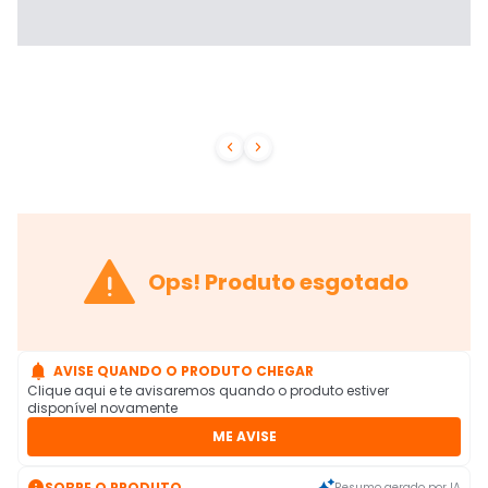



Ops! Produto esgotado

AVISE QUANDO O PRODUTO CHEGAR
Clique aqui e te avisaremos quando o produto estiver
disponível novamente
ME AVISE

SOBRE O PRODUTO
Resumo gerado por IA