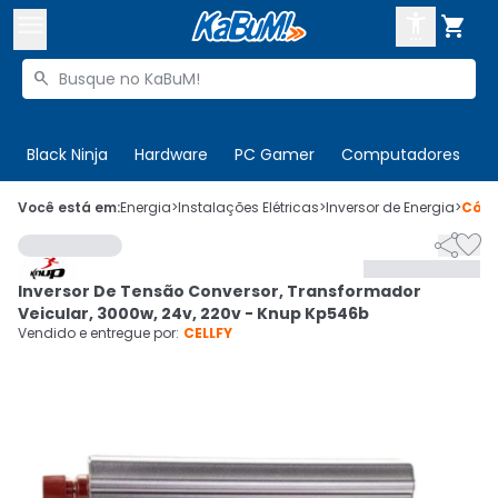



Buscar produtos


Enviar para:
Digite o CEP
Black Ninja
Hardware
PC Gamer
Computadores
P

Olá. Acesse sua conta
Você está em:
Energia
>
Instalações Elétricas
>
Inversor de Energia
>
Cód


ENTRE

Departamentos
Inversor De Tensão Conversor, Transformador
CADASTRE-SE
Cupons

Veicular, 3000w, 24v, 220v - Knup Kp546b
Vendido e entregue por:
CELLFY
Mais Vendidos

Ativar tradutor em libras
