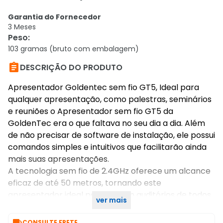
Garantia do Fornecedor
3 Meses
Peso
:
103 gramas (bruto com embalagem)

DESCRIÇÃO DO PRODUTO
Apresentador Goldentec sem fio GT5, Ideal para
qualquer apresentação, como palestras, seminários
e reuniões o Apresentador sem fio GT5 da
GoldenTec era o que faltava no seu dia a dia. Além
de não precisar de software de instalação, ele possui
comandos simples e intuitivos que facilitarão ainda
mais suas apresentações.
A tecnologia sem fio de 2.4GHz oferece um alcance
eficaz de até 50 metros, tornando este
apresentador ideal para uso em auditórios de todos
ver mais
os tamanhos.

CONSULTE FRETE