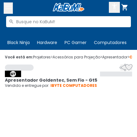



Buscar produtos


Enviar para:
Digite o CEP
Black Ninja
Hardware
PC Gamer
Computadores
P

Olá. Acesse sua conta
Você está em:
Projetores
>
Acessórios para Projeção
>
Apresentador
>
Có


ENTRE

Departamentos
Apresentador Goldentec, Sem Fio - Gt5
CADASTRE-SE
Cupons

Vendido e entregue por:
IBYTE COMPUTADORES
Mais Vendidos

Ativar tradutor em libras
