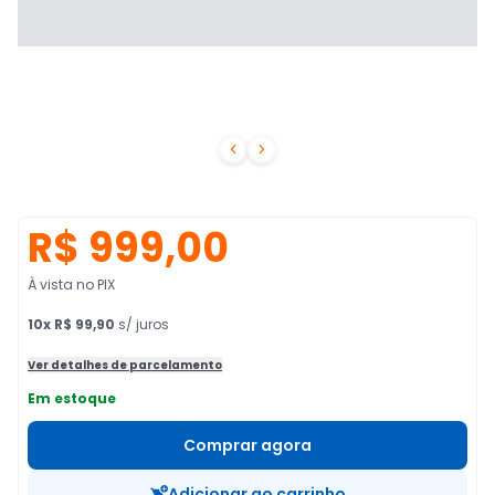


R$ 999,00
À vista no PIX
10
x
R$ 99,90
s/ juros
Ver detalhes de parcelamento
Em estoque
Comprar agora
Adicionar ao carrinho