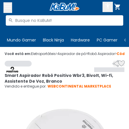



Buscar produtos


Enviar para:
Digite o CEP
Mundo Gamer
Black Ninja
Hardware
PC Gamer
C

Olá. Acesse sua conta
Você está em:
Eletroportáteis
>
Aspirador de pó
>
Robô Aspirador
>
Códi


ENTRE

Departamentos
Smart Aspirador Robô Positivo Wbr3, Bivolt, Wi-fi,
CADASTRE-SE
Cupons

Assistente De Voz, Branco
Vendido e entregue por:
WEBCONTINENTAL MARKETPLACE
Mais Vendidos

Ativar tradutor em libras
