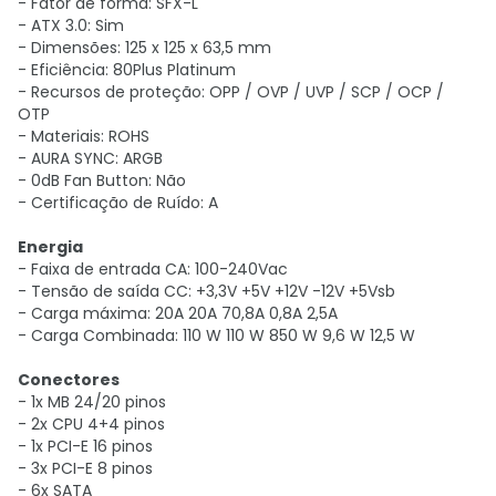
- Fator de forma: SFX-L
- ATX 3.0: Sim
- Dimensões: 125 x 125 x 63,5 mm
- Eficiência: 80Plus Platinum
- Recursos de proteção: OPP / OVP / UVP / SCP / OCP /
OTP
- Materiais: ROHS
- AURA SYNC: ARGB
- 0dB Fan Button: Não
- Certificação de Ruído: A
Energia
- Faixa de entrada CA: 100-240Vac
- Tensão de saída CC: +3,3V +5V +12V -12V +5Vsb
- Carga máxima: 20A 20A 70,8A 0,8A 2,5A
- Carga Combinada: 110 W 110 W 850 W 9,6 W 12,5 W
Conectores
- 1x MB 24/20 pinos
- 2x CPU 4+4 pinos
- 1x PCI-E 16 pinos
- 3x PCI-E 8 pinos
- 6x SATA