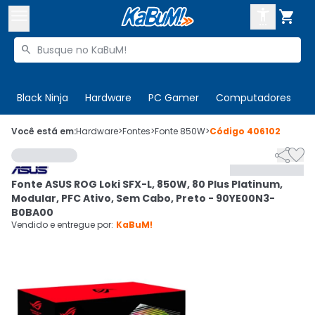



Buscar produtos


Enviar para:
Digite o CEP
Black Ninja
Hardware
PC Gamer
Computadores
P

Olá. Acesse sua conta
Você está em:
Hardware
>
Fontes
>
Fonte 850W
>
Código
406102


ENTRE

Departamentos
Fonte ASUS ROG Loki SFX-L, 850W, 80 Plus Platinum,
CADASTRE-SE
Cupons

Modular, PFC Ativo, Sem Cabo, Preto - 90YE00N3-
B0BA00
Mais Vendidos

Vendido e entregue por:
KaBuM!
Ativar tradutor em libras
