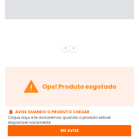



Ops! Produto esgotado

AVISE QUANDO O PRODUTO CHEGAR
Clique aqui e te avisaremos quando o produto estiver
disponível novamente
ME AVISE